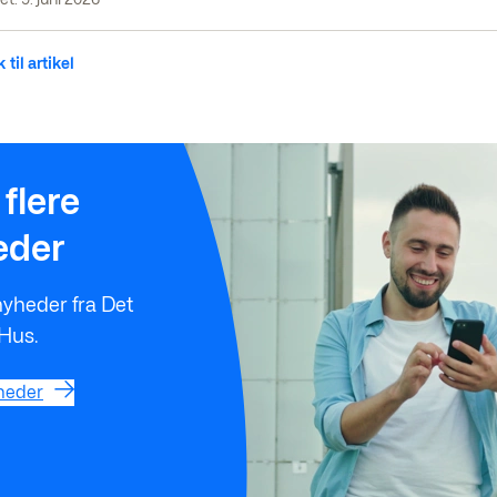
 til artikel
r
flere
eder
nyheder fra Det
 Hus.
heder