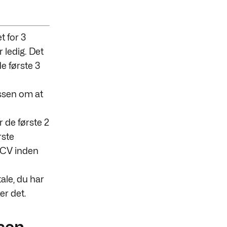
t for 3
 ledig. Det
de første 3
ssen om at
r de første 2
rste
t CV inden
ale, du har
er det.