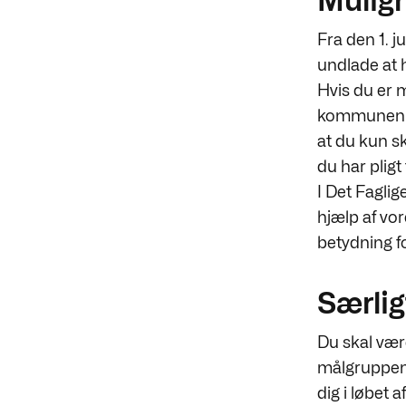
Muligh
Fra den 1. 
undlade at h
Hvis du er 
kommunen ne
at du kun sk
du har pligt
I Det Faglig
hjælp af vo
betydning f
Særlig
Du skal væ
målgruppen
dig i løbet 