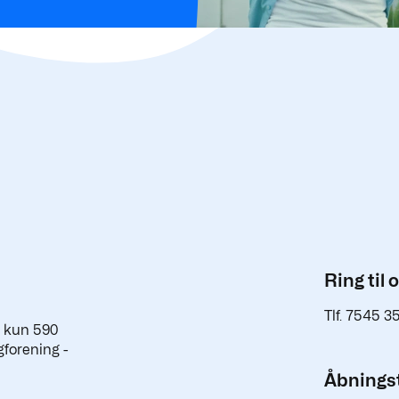
Ring til 
Tlf. 7545 3
a kun 590
gforening -
Åbningst