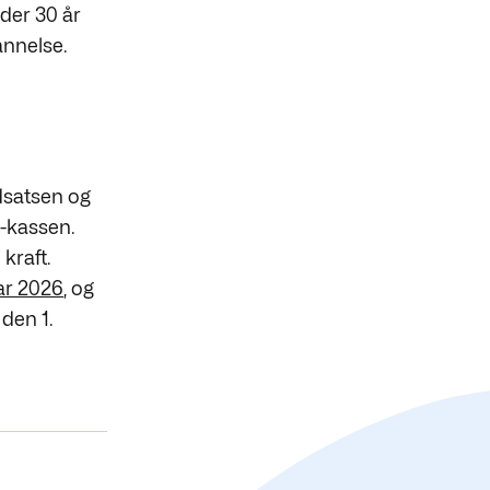
der 30 år
annelse.
dsatsen og
a-kassen.
 kraft.
uar 2026
, og
 den 1.