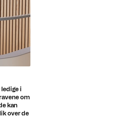
 ledige i
kravene om
lde kan
lik over de