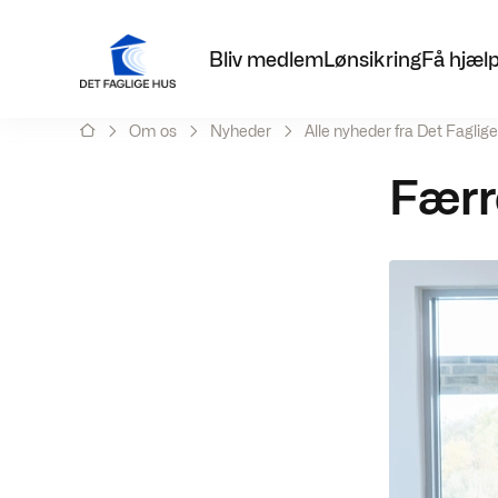
Bliv medlem
Lønsikring
Få hjæl
Om os
Nyheder
Alle nyheder fra Det Faglig
Færre