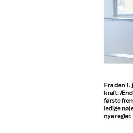
Fra den 1. 
kraft. Ænd
første fre
ledige nøj
nye regler.