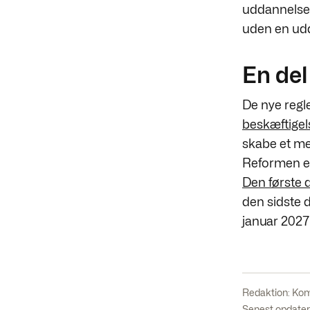
uddannelses
uden en udd
En del
De nye regl
beskæftige
skabe et me
Reformen er 
Den første d
den sidste d
januar 2027
Redaktion:
Kom
Senest opdatere