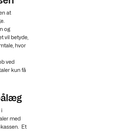
ssen
en at
ge.
en og
 vil betyde,
amtale, hvor
job ved
taler kun få
pålæg
i
aler med
a-kassen.
Et