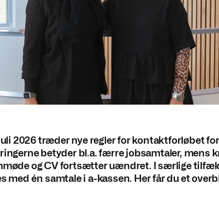
juli 2026 træder nye regler for kontaktforløbet for
ringerne betyder bl.a. færre jobsamtaler, mens 
mmøde og CV fortsætter uændret. I særlige tilfæ
es med én samtale i a-kassen. Her får du et overb