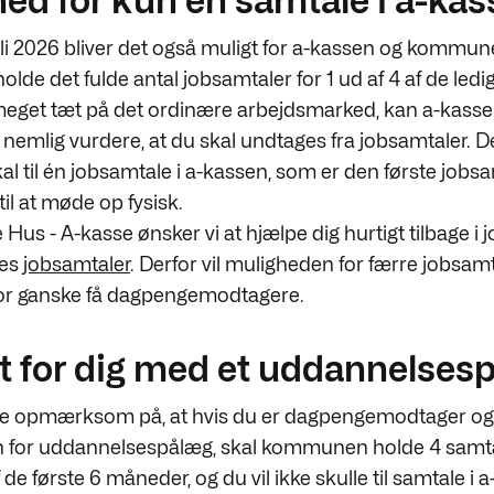
ed for kun én samtale i a-ka
juli 2026 bliver det også muligt for a-kassen og kommun
olde det fulde antal jobsamtaler for 1 ud af 4 af de ledi
meget tæt på det ordinære arbejdsmarked, kan a-kass
mlig vurdere, at du skal undtages fra jobsamtaler. Det
al til én jobsamtale i a-kassen, som er den første jobs
 til at møde op fysisk.
e Hus - A-kasse ønsker vi at hjælpe dig hurtigt tilbage i 
res
jobsamtaler
. Derfor vil muligheden for færre jobsam
or ganske få dagpengemodtagere.
t for dig med et uddannelses
re opmærksom på, at hvis du er dagpengemodtager og 
 for uddannelsespålæg, skal kommunen holde 4 samt
af de første 6 måneder, og du vil ikke skulle til samtale i 