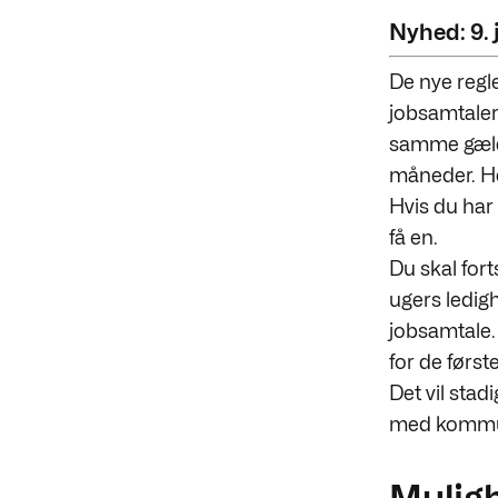
Nyhed: 9. 
De nye regler
jobsamtaler
samme gælde
måneder. Her
Hvis du har
få en.
Du skal fort
ugers ledigh
jobsamtale.
for de først
Det vil stad
med kommune