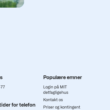
os
Populære emner
577
Login på MIT
detfagligehus
Kontakt os
ider for telefon
Priser og kontingent