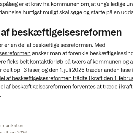
pålæg er et krav fra kommunen om, at unge ledige un
annelse hurtigst muligt skal søge og starte på en udd
 af beskæftigelsesreformen
er er en del af beskæftigelsesreformen. Med
lsesreformen
ønsker man at forenkle beskæftigelsesin
re fleksibelt kontaktforløb på tværs af kommunen og 
delt op i 3 faser, og den 1. juli 2026 træder anden fase i
el af beskæftigelsesreformen trådte i kraft den 1. febr
el af beskæftigelsesreformen forventes at træde i kraft
.
munikation
t: 9. juni 2026