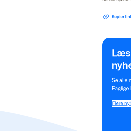
Kopier link
Flere nyhede
Læs 
nyh
Se alle 
Faglige
Flere ny