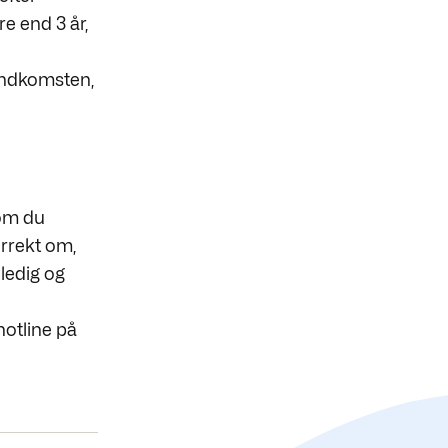
e end 3 år,
nindkomsten,
 om du
orrekt om,
ledig og
hotline på