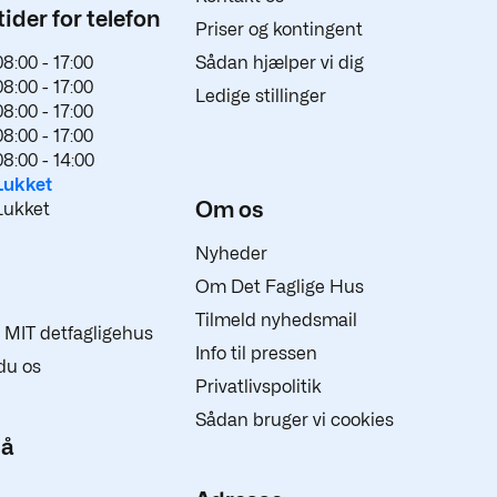
ider for telefon
Priser og kontingent
08:00 -
17:00
Sådan hjælper vi dig
08:00 -
17:00
Ledige stillinger
08:00 -
17:00
08:00 -
17:00
08:00 -
14:00
Lukket
Om os
Lukket
Nyheder
Om Det Faglige Hus
Tilmeld nyhedsmail
 i MIT detfagligehus
Info til pressen
du os
Privatlivspolitik
Sådan bruger vi cookies
på