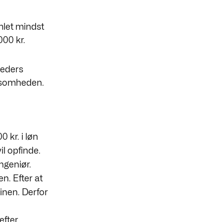
let mindst
000 kr.
neders
rksomheden.
 kr. i løn
il opfinde.
ngeniør.
n. Efter at
inen. Derfor
efter