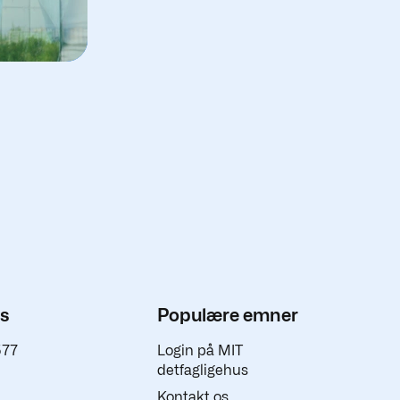
os
Populære emner
577
Login på MIT
detfagligehus
Kontakt os