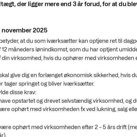
ægt, der ligger mere end 3 år forud, for at du blev
. november 2025
etyder, at du som iværksætter kan optjene ret til dag
 12 måneders lønindkomst, som du har optjent umidde
f din virksomhed, hvis du ophører med virksomheden ef
kal give dig en forlænget økonomisk sikkerhed, hvis 
 tager springet og bliver iværksætter.
lde disse krav:
have opstartet og drevet selvstændig virksomhed, og d
ære ophørt med virksomheden fx ved lukning, salg elle
være ophørt med virksomheden efter 2 – 5 års drift (me
r).