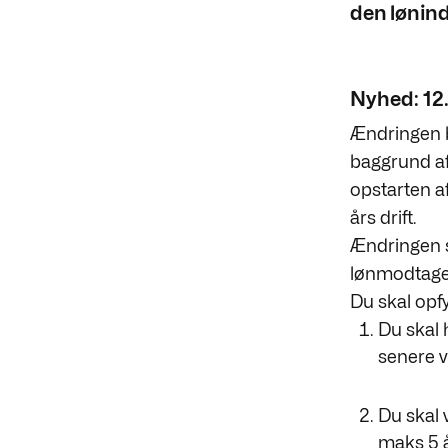
den lønindt
Nyhed: 12
Ændringen b
baggrund af
opstarten a
års drift.
Ændringen s
lønmodtager
Du skal opfy
Du skal 
senere v
Du skal 
maks 5 å