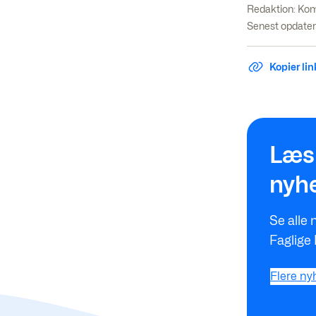
Redaktion:
Kom
Senest opdater
Kopier link
Flere nyhede
Læs 
nyh
Se alle 
Faglige
Flere ny