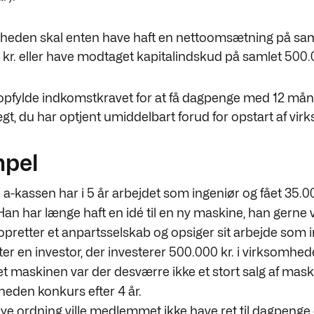
heden skal enten have haft en nettoomsætning på sam
kr. eller have modtaget kapitalindskud på samlet 500.
opfylde indkomstkravet for at få dagpenge med 12 må
gt, du har optjent umiddelbart forud for opstart af vi
pel
a-kassen har i 5 år arbejdet som ingeniør og fået 35.000
an har længe haft en idé til en ny maskine, han gerne v
opretter et anpartsselskab og opsiger sit arbejde som i
r en investor, der investerer 500.000 kr. i virksomhede
et maskinen var der desværre ikke et stort salg af mask
heden konkurs efter 4 år.
ye ordning ville medlemmet ikke have ret til dagpenge 