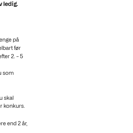
 ledig.
penge på
lbart før
ter 2. – 5
du som
u skal
r konkurs.
re end 2 år,