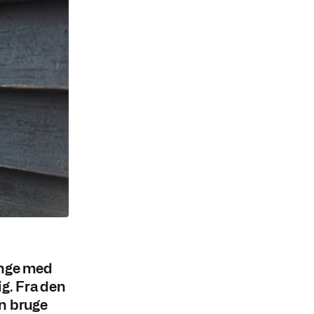
enge med
ig. Fra den
an bruge