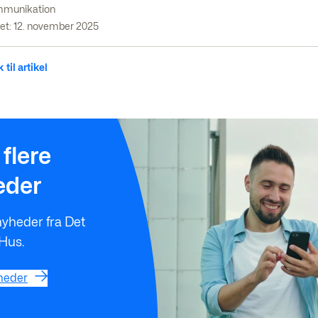
munikation
et: 12. november 2025
 til artikel
r
flere
eder
nyheder fra Det
 Hus.
heder