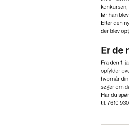
konkursen, f
før han blev
Efter den n
der blev op
Er de 
Fra den 1. 
opfylder ove
hvornår din
søger om d
Har du spør
tlf. 7610 930