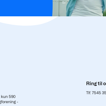
Ring til 
Tlf. 7545 3
a kun 590
gforening -