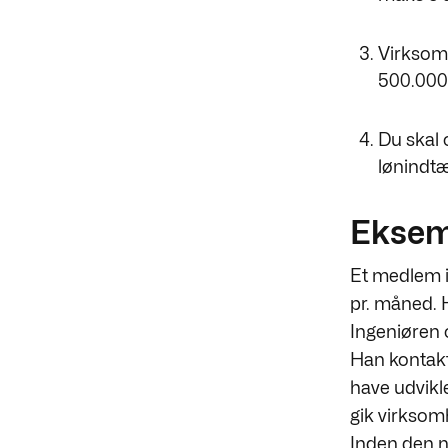
Virksom
500.000 
Du skal 
lønindtæ
Eksem
Et medlem i 
pr. måned. H
Ingeniøren 
Han kontakte
have udvikl
gik virksom
Inden den n