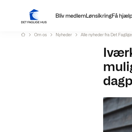
Bliv medlem
Lønsikring
Få hjæl
Om os
Nyheder
Alle nyheder fra Det Faglig
Ivær
mulig
dag