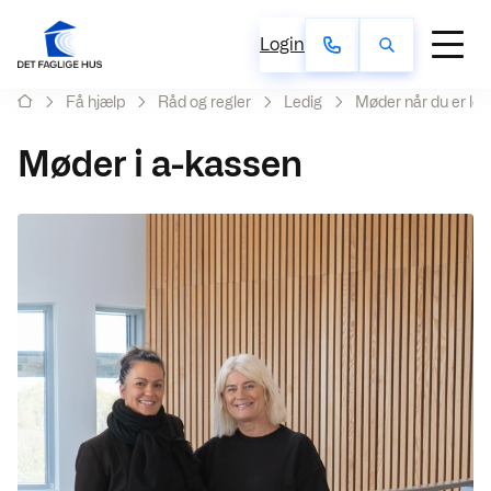
Login
Få hjælp
Råd og regler
Ledig
Møder når du er led
Møder i a-kassen