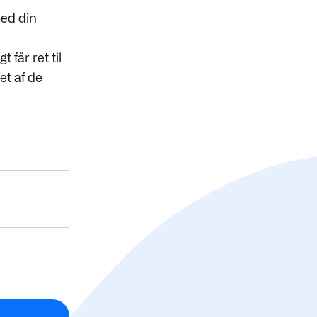
med din
får ret til
et af de