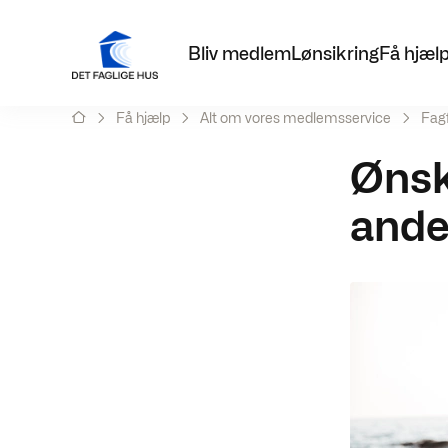
Bliv medlem
Lønsikring
Få hjæl
Få hjælp
Alt om vores medlemsservice
Fag
Ønske
ande