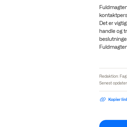
Fuldmagten 
kontaktpers
Det er vigti
handle og t
beslutninge
Fuldmagten 
Redaktion:
Fag
Senest opdatere
Kopier link