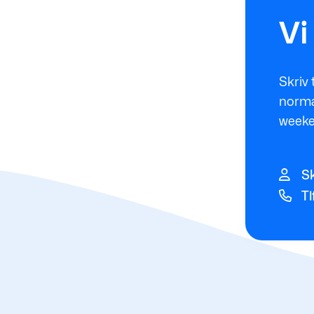
Vi
Skriv 
normal
weeke
Sk
Tl