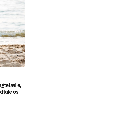
ægtefælle,
udtale os