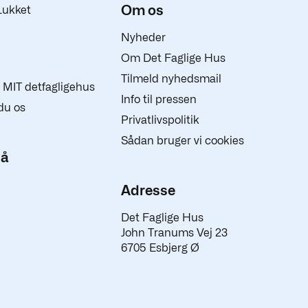
Om os
Lukket
Nyheder
Om Det Faglige Hus
Tilmeld nyhedsmail
 i MIT detfagligehus
Info til pressen
du os
Privatlivspolitik
Sådan bruger vi cookies
på
Adresse
Det Faglige Hus
John Tranums Vej 23
6705 Esbjerg Ø