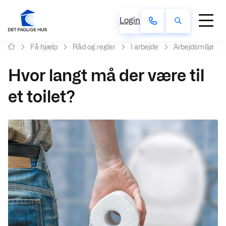
Login
Få hjælp
Råd og regler
I arbejde
Arbejdsmiljø
Hvor langt må der være til
et toilet?