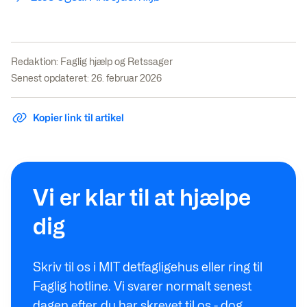
Redaktion:
Faglig hjælp og Retssager
Senest opdateret: 26. februar 2026
Kopier link til artikel
Vi er klar til at hjælpe
dig
Skriv til os i MIT detfagligehus eller ring til
Faglig hotline. Vi svarer normalt senest
dagen efter, du har skrevet til os - dog