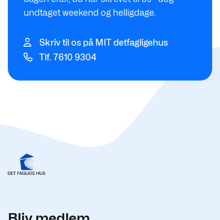
undtaget weekend og helligdage.
Skriv til os på MIT detfagligehus
Tlf. 7610 9304
Bliv medlem