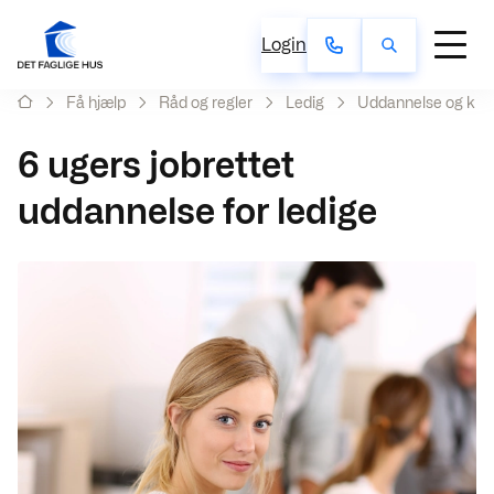
Login
Få hjælp
Råd og regler
Ledig
Uddannelse og kur
6 ugers jobrettet
uddannelse for ledige