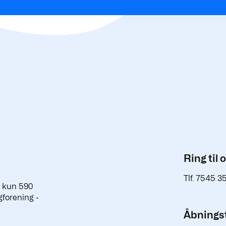
Ring til 
Tlf. 7545 3
a kun 590
gforening -
Åbningst