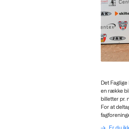
Det Faglige 
en række bi
billetter pr
For at delt
fagforening
Er du ik