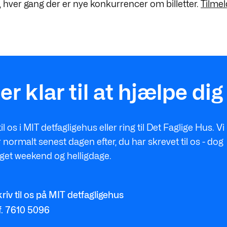
, hver gang der er nye konkurrencer om billetter.
Tilmel
 er klar til at hjælpe dig
til os i MIT detfagligehus eller ring til Det Faglige Hus. Vi
 normalt senest dagen efter, du har skrevet til os - dog
get weekend og helligdage.
riv til os på MIT detfagligehus
f. 7610 5096