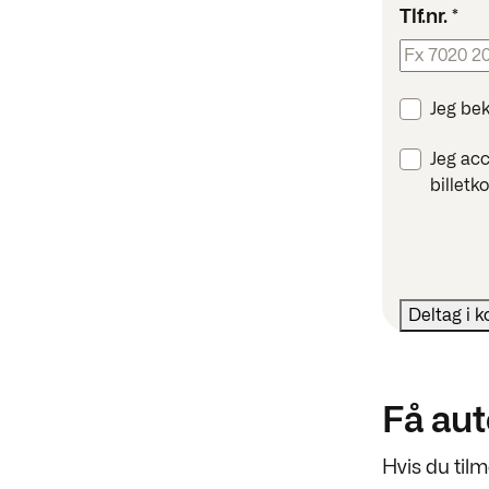
Tlf.nr.
*
Jeg bek
Jeg ac
billetk
Få au
Hvis du tilm