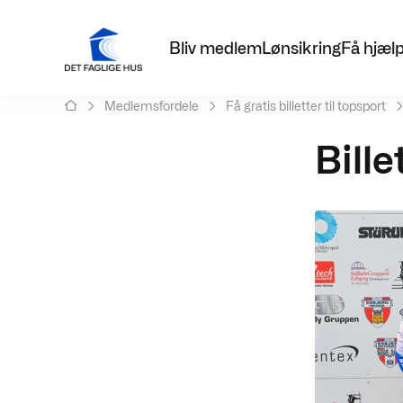
Bliv medlem
Lønsikring
Få hjæl
Medlemsfordele
Få gratis billetter til topsport
Bille