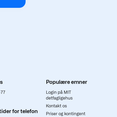
os
Populære emner
577
Login på MIT
detfagligehus
Kontakt os
ider for telefon
Priser og kontingent