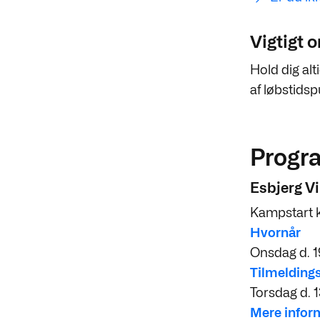
Vigtigt 
Hold dig al
af løbstids
Progr
Esbjerg V
Kampstart k
Hvornår
Onsdag d. 1
Tilmeldings
Torsdag d. 1
Mere infor