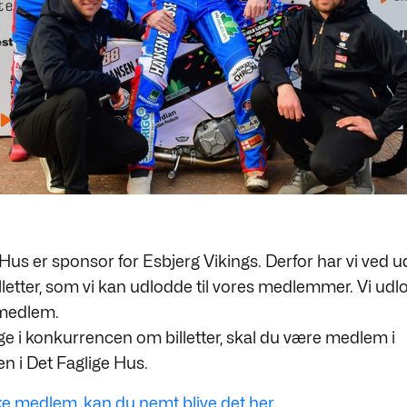
Hus er sponsor for Esbjerg Vikings. Derfor har vi ved u
lletter, som vi kan udlodde til vores medlemmer. Vi udl
. medlem.
age i konkurrencen om billetter, skal du være medlem i
en i Det Faglige Hus.
ke medlem, kan du nemt blive det her