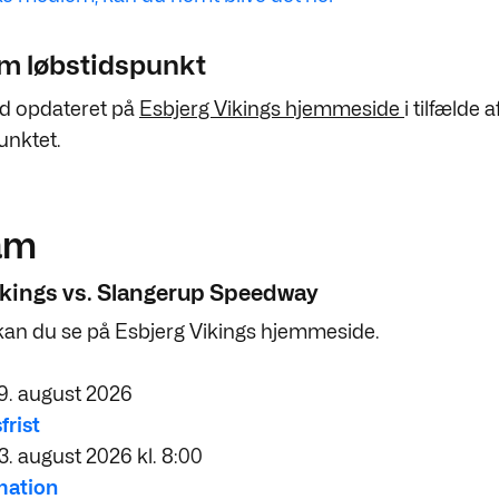
om løbstidspunkt
tid opdateret på
Esbjerg Vikings hjemmeside
i tilfælde
punktet.
am
ikings vs. Slangerup Speedway
an du se på Esbjerg Vikings hjemmeside.
9. august 2026
frist
3. august 2026 kl. 8:00
mation