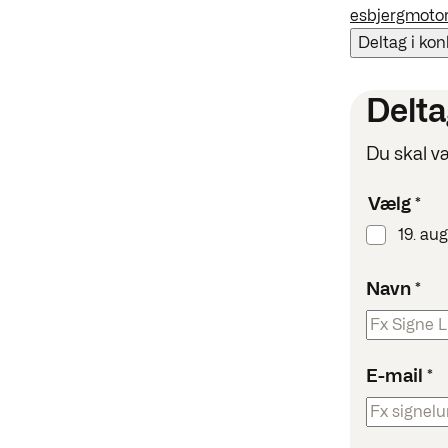
esbjergmoto
Deltag i ko
Delta
Du skal v
Vælg
*
19. au
Navn
*
E-mail
*