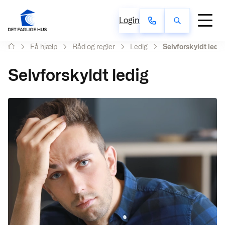
Login
Få hjælp
Råd og regler
Ledig
Selvforskyldt ledig
Selvforskyldt ledig