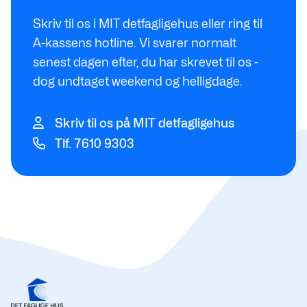
Skriv til os i MIT detfagligehus eller ring til
A-kassens hotline. Vi svarer normalt
senest dagen efter, du har skrevet til os -
dog undtaget weekend og helligdage.
Skriv til os på MIT detfagligehus
Tlf. 7610 9303