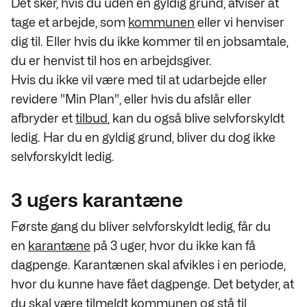
Det sker, hvis du uden en gyldig grund, afviser at
tage et arbejde, som
kommunen
eller vi henviser
dig til. Eller hvis du ikke kommer til en jobsamtale,
du er henvist til hos en arbejdsgiver.
Hvis du ikke vil være med til at udarbejde eller
revidere "Min Plan", eller hvis du afslår eller
afbryder et
tilbud
, kan du også blive selvforskyldt
ledig. Har du en gyldig grund, bliver du dog ikke
selvforskyldt ledig.
3 ugers karantæne
Første gang du bliver selvforskyldt ledig, får du
en
karantæne
på 3 uger, hvor du ikke kan få
dagpenge. Karantænen skal afvikles i en periode,
hvor du kunne have fået dagpenge. Det betyder, at
du skal være tilmeldt kommunen og stå til