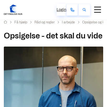
Login
Få hjælp
Råd og regler
I arbejde
Opsigelse og ko
Opsigelse - det skal du vide