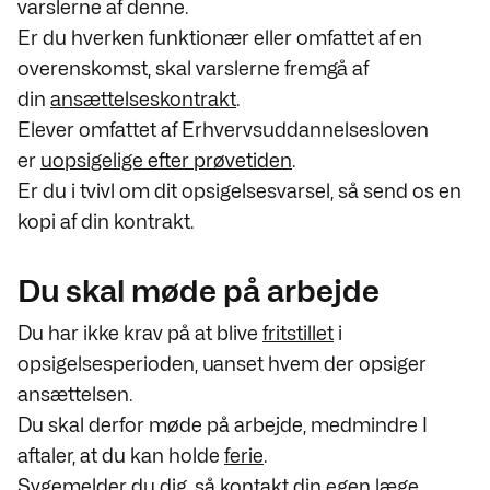
varslerne af denne.
Er du hverken funktionær eller omfattet af en
overenskomst, skal varslerne fremgå af
din
ansættelseskontrakt
.
Elever omfattet af Erhvervsuddannelsesloven
er
uopsigelige efter prøvetiden
.
Er du i tvivl om dit opsigelsesvarsel, så send os en
kopi af din kontrakt.
Du skal møde på arbejde
Du har ikke krav på at blive
fritstillet
i
opsigelsesperioden, uanset hvem der opsiger
ansættelsen.
Du skal derfor møde på arbejde, medmindre I
aftaler, at du kan holde
ferie
.
Sygemelder du dig
, så kontakt din egen læge