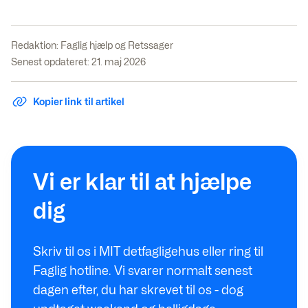
Redaktion:
Faglig hjælp og Retssager
Senest opdateret: 21. maj 2026
Kopier link til artikel
Vi er klar til at hjælpe
dig
Skriv til os i MIT detfagligehus eller ring til
Faglig hotline. Vi svarer normalt senest
dagen efter, du har skrevet til os - dog