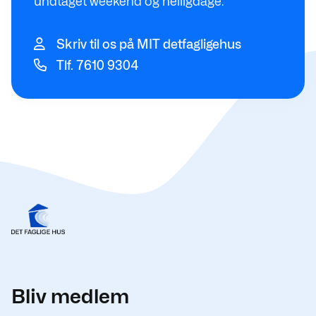
undtaget weekend og helligdage.
Skriv til os på MIT detfagligehus
Tlf. 7610 9304
Bliv medlem