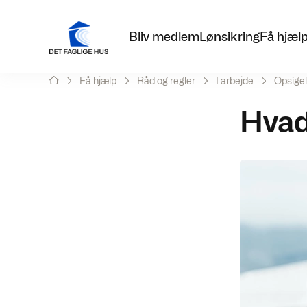
Bliv medlem
Lønsikring
Få hjæl
Få hjælp
Råd og regler
I arbejde
Opsigel
Hvad