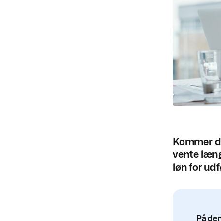
Kommer din
vente længe
løn for udf
På den