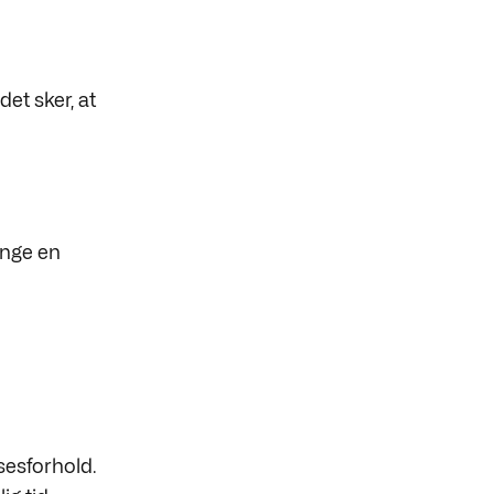
et sker, at
ænge en
sesforhold.