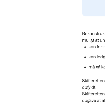
Rekonstrukt
muligt at 
kan fort
kan indg
må gå k
Skifteretten
opfyldt.
Skifteretten
opgave at af