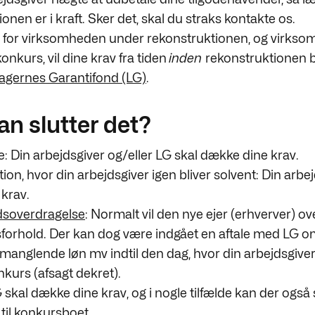
onen er i kraft. Sker det, skal du straks kontakte os.
 for virksomheden under rekonstruktionen, og virks
onkurs, vil dine krav fra tiden
inden
rekonstruktionen b
gernes Garantifond (LG)
.
n slutter det?
e: Din arbejdsgiver og/eller LG skal dække dine krav.
on, hvor din arbejdsgiver igen bliver solvent: Din arbej
krav.
soverdragelse
: Normalt vil den nye ejer (erhverver) ov
forhold. Der kan dog være indgået en aftale med LG om
manglende løn mv indtil den dag, hvor din arbejdsgiver
nkurs (afsagt dekret).
G skal dække dine krav, og i nogle tilfælde kan der også
til konkursboet.