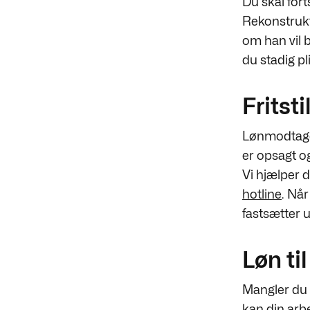
Du skal fort
Rekonstruktø
om han vil b
du stadig pli
Fritsti
Lønmodtager
er opsagt og
Vi hjælper 
hotline
. Når
fastsætter u
Løn ti
Mangler du l
kan din arb