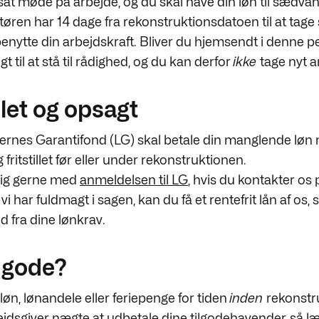
sat møde på arbejde, og du skal have din løn til sædvanl
ren har 14 dage fra rekonstruktionsdatoen til at tage sti
enytte din arbejdskraft. Bliver du hjemsendt i denne p
gt til at stå til rådighed, og du kan derfor
ikke
tage nyt a
llet og opsagt
nes Garantifond (LG) skal betale din manglende løn m
 fritstillet før eller under rekonstruktionen.
dig gerne med
anmeldelsen til LG
, hvis du kontakter os
 vi har fuldmagt i sagen, kan du få et rentefrit lån af os, 
d fra dine lønkrav.
l gode?
øn, lønandele eller feriepenge for tiden
inden
rekonstr
ejdsgiver nægte at udbetale dine tilgodehavender, så l