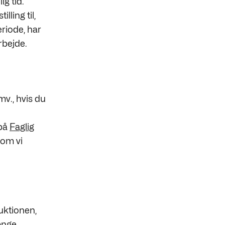
ig tid.
lling til,
eriode, har
rbejde.
v., hvis du
 på
Faglig
som vi
uktionen,
ænge