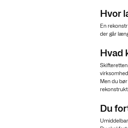
Hvor l
En rekonstru
der går læng
Hvad 
Skifterette
virksomhed 
Men du bør 
rekonstruktio
Du for
Umiddelbart