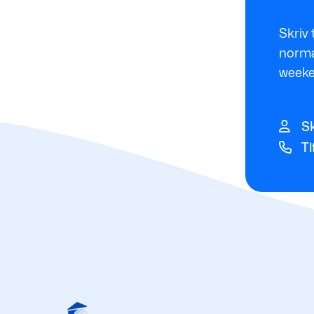
Skriv 
normal
weeke
Sk
Tl