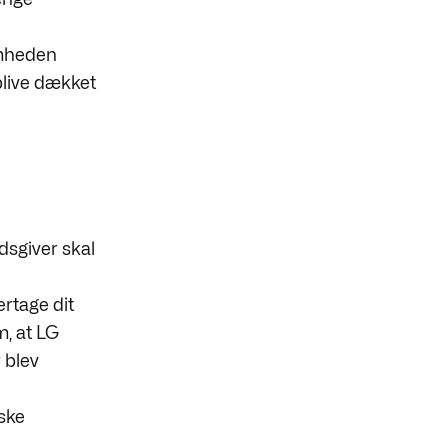
omheden
live dækket
dsgiver skal
ertage dit
, at LG
 blev
 ske