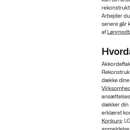
rekonstrukti
Arbejder du
senere går k
af
Lønmodta
Hvorda
Akkordaftal
Rekonstrukti
dække dine 
Virksomhed
ansættelses
dækker din 
erklæret ko
Konkurs
: L
anmeldelse 