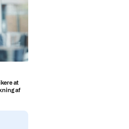
kere at
ækning af