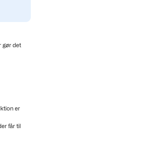
 gør det
ktion er
r får til