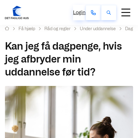
Login
Få hjælp
Råd og regler
Under uddannelse
Dagpe
Kan jeg få dagpenge, hvis
jeg afbryder min
uddannelse før tid?