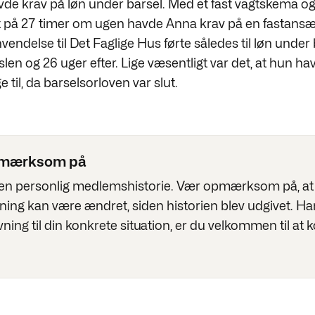
vde krav på løn under barsel. Med et fast vagtskema og
på 27 timer om ugen havde Anna krav på en fastansæt
ndelse til Det Faglige Hus førte således til løn under b
slen og 26 uger efter. Lige væsentligt var det, at hun hav
e til, da barselsorloven var slut.
pmærksom på
 en personlig medlemshistorie. Vær opmærksom på, at 
vning kan være ændret, siden historien blev udgivet. Ha
vning til din konkrete situation, er du velkommen til at 