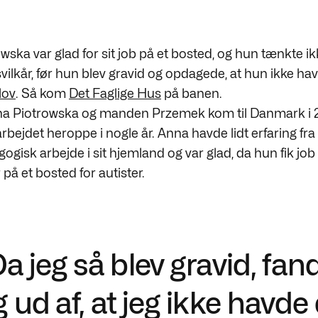
ska var glad for sit job på et bosted, og hun tænkte ik
ilkår, før hun blev gravid og opdagede, at hun ikke hav
lov
. Så kom
Det Faglige Hus
på banen.
na Piotrowska og manden Przemek kom til Danmark i 20
bejdet heroppe i nogle år. Anna havde lidt erfaring fra
ogisk arbejde i sit hjemland og var glad, da hun fik jo
r på et bosted for autister.
a jeg så blev gravid, fan
g ud af, at jeg ikke havde