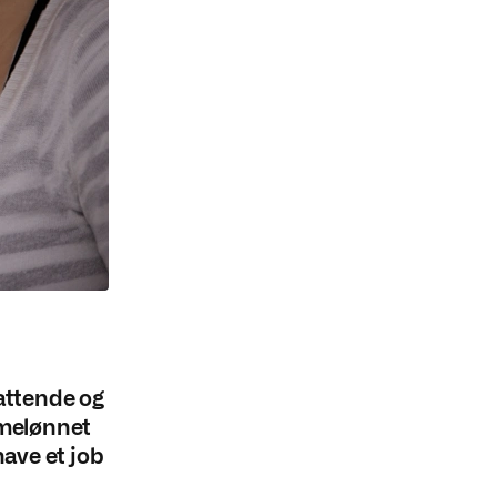
attende og
timelønnet
have et job