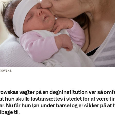
trowska
owskas vagter på en døgninstitution var så omf
 at hun skulle fastansættes i stedet for at være 
ar. Nu får hun løn under barsel og er sikker på at 
lbage til.