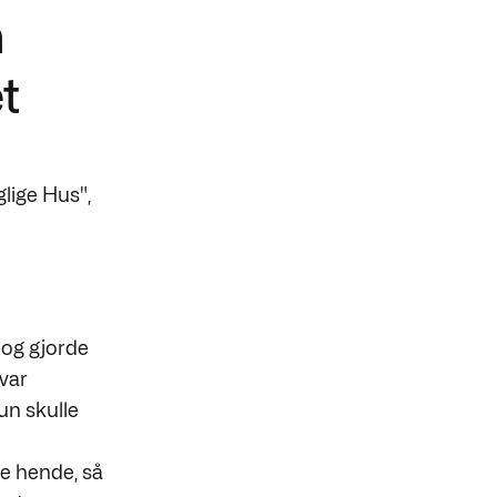
m
t
glige Hus",
 og gjorde
var
un skulle
e hende, så