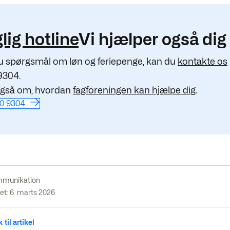
lig hotline
Vi hjælper også dig
u spørgsmål om løn og feriepenge, kan du
kontakte os
9304.
gså om, hvordan
fagforeningen kan hjælpe dig
.
10 9304
munikation
et: 6. marts 2026
 til artikel