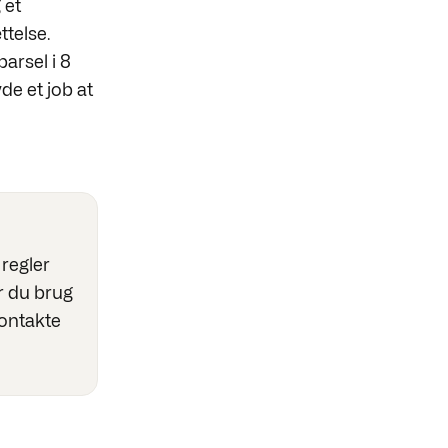
 et
telse.
arsel i 8
de et job at
regler
r du brug
kontakte