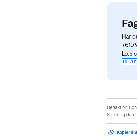
Fag
Har d
7610 
Læs o
Tlf. 76
Redaktion:
Kom
Senest opdater
Kopier link