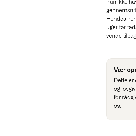
hun ikke ha
gennemsnit 
Hendes henve
uger før fød
vende tilbag
Vær o
Dette er
og lovgi
for rådgi
os.