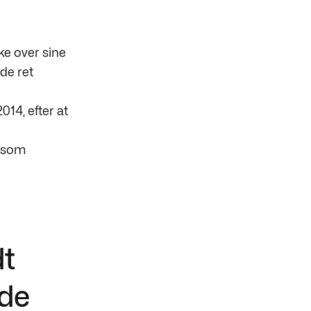
ke over sine
de ret
14, efter at
b som
dt
 de