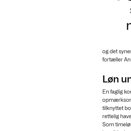
og det synes
fortæller A
Løn un
En faglig k
opmærksom p
tilknyttet 
rettelig ha
Som timeløn