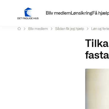
Bliv medlem
Lønsikring
Få hjæl
Bliv medlem
Sådan fik jeg hjælp
Løn og fer
Tilka
fast