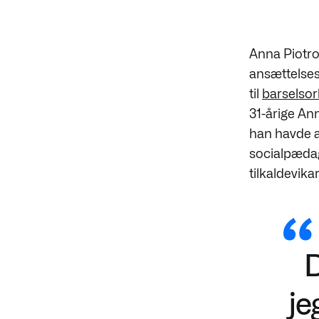
Anna Piotrow
ansættelsesv
til
barselsor
31-årige An
han havde ar
socialpædag
tilkaldevika
D
je