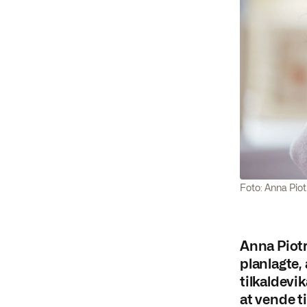
Foto: Anna Pio
Anna Piotr
planlagte,
tilkaldevik
at vende ti