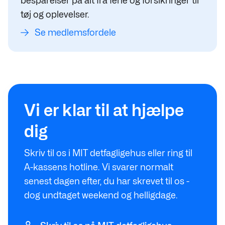
besparelser på alt fra ferie og forsikringer til
tøj og oplevelser.
Se medlemsfordele
Vi er klar til at hjælpe
dig
Skriv til os i MIT detfagligehus eller ring til
A-kassens hotline. Vi svarer normalt
senest dagen efter, du har skrevet til os -
dog undtaget weekend og helligdage.