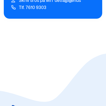
Skriv til os på MIT detfagligehus
Tlf. 7610 9303