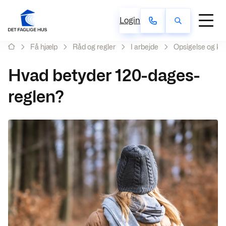
Login
Få hjælp
Råd og regler
I arbejde
Opsigelse og ko
Hvad betyder 120-dages-
reglen?