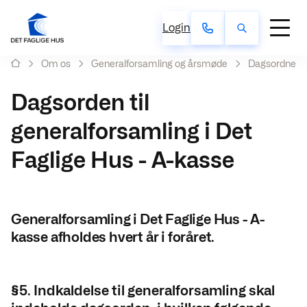
Login
Om os
Generalforsamling og årsmøde
Dagsordner t
Dagsorden til
generalforsamling i Det
Faglige Hus - A-kasse
Generalforsamling i Det Faglige Hus - A-
kasse afholdes hvert år i foråret.
§5. Indkaldelse til generalforsamling skal