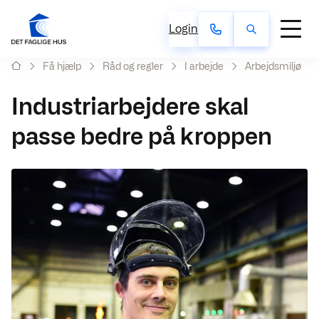
Login
Få hjælp
Råd og regler
I arbejde
Arbejdsmiljø
Industriarbejdere skal
passe bedre på kroppen