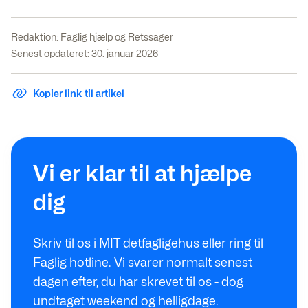
Redaktion:
Faglig hjælp og Retssager
Senest opdateret: 30. januar 2026
Kopier link til artikel
Vi er klar til at hjælpe
dig
Skriv til os i MIT detfagligehus eller ring til
Faglig hotline. Vi svarer normalt senest
dagen efter, du har skrevet til os - dog
undtaget weekend og helligdage.