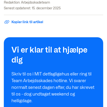
Redaktion:
Arbejdsskadeteam
Senest opdateret: 15. december 2025
Kopier link til artikel
Vi er klar til at hjælpe
dig
Skriv til os i MIT detfagligehus eller ring til
Team Arbejdsskades hotline. Vi svarer
normalt senest dagen efter, du har skrevet
til os - dog undtaget weekend og
helligdage.