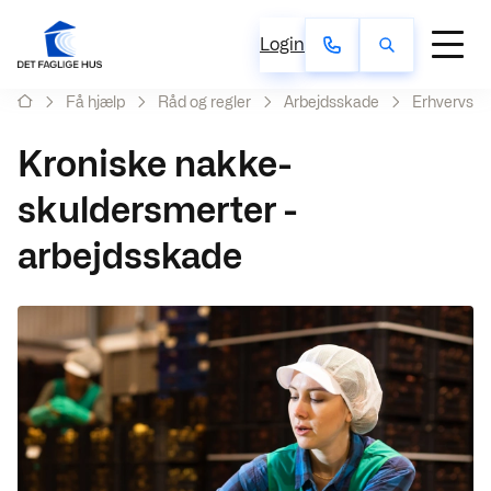
Login
Få hjælp
Råd og regler
Arbejdsskade
Erhvervs
Kroniske nakke-
skuldersmerter -
arbejdsskade