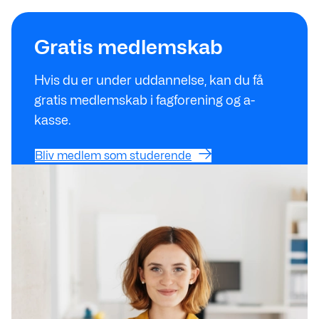
Bliv medlem som studerende
Gratis medlemskab
Hvis du er under uddannelse, kan du få
gratis medlemskab i fagforening og a-
kasse.
Bliv medlem som studerende