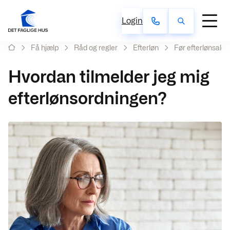
Login
Få hjælp
Råd og regler
Efterløn
Før efterlønsalde
Hvordan tilmelder jeg mig
efterlønsordningen?