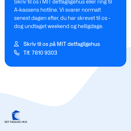
Skriv til os i MIT detfagligehus eller ring til
A-kassens hotline. Vi svarer normalt
senest dagen efter, du har skrevet til os -
dog undtaget weekend og helligdage.
Skriv til os på MIT detfagligehus
Tlf. 7610 9303