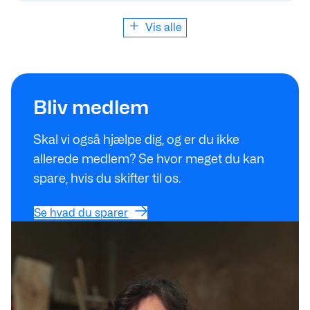
Vis alle
Se hvad du sparer
Bliv medlem
Skal vi også hjælpe dig, og er du ikke
allerede medlem? Se hvor meget du kan
spare, hvis du skifter til os.
Se hvad du sparer