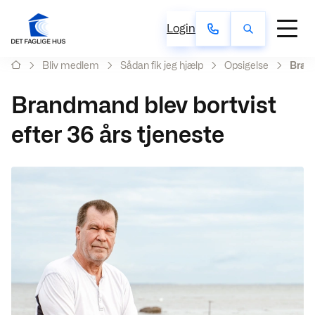
Login
Bliv medlem
Sådan fik jeg hjælp
Opsigelse
Brand
Brandmand blev bortvist
efter 36 års tjeneste