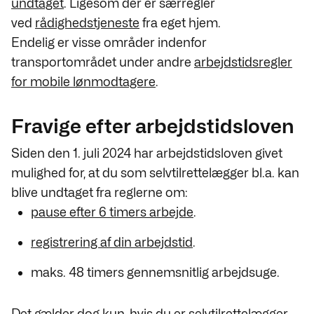
undtaget
. Ligesom der er særregler
ved
rådighedstjeneste
fra eget hjem.
Endelig er visse områder indenfor
transportområdet under andre
arbejdstidsregler
for mobile lønmodtagere
.
Fravige efter arbejdstidsloven
Siden den 1. juli 2024 har arbejdstidsloven givet
mulighed for, at du som selvtilrettelægger bl.a. kan
blive undtaget fra reglerne om:
pause efter 6 timers arbejde
.
registrering af din arbejdstid
.
maks. 48 timers gennemsnitlig arbejdsuge.
Det gælder dog kun, hvis du er selvtilrettelægger