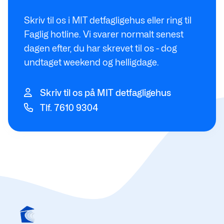
Skriv til os i MIT detfagligehus eller ring til
Faglig hotline. Vi svarer normalt senest
dagen efter, du har skrevet til os - dog
undtaget weekend og helligdage.
Skriv til os på MIT detfagligehus
Tlf. 7610 9304