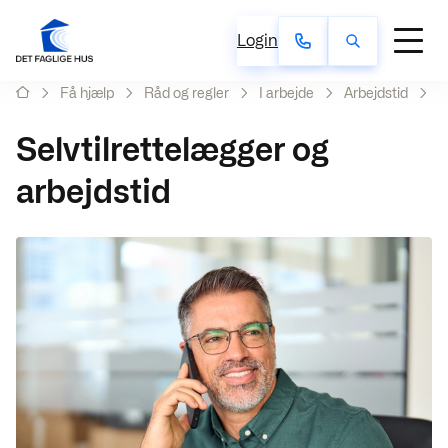
Login
Få hjælp
Råd og regler
I arbejde
Arbejdstid
S
Selvtilrettelægger og
arbejdstid