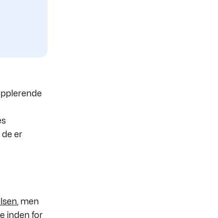
supplerende
es
 de er
lsen
, men
e inden for