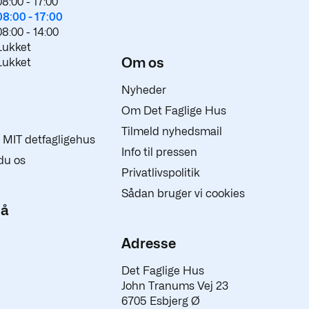
08:00 -
17:00
08:00 -
17:00
08:00 -
14:00
Lukket
Om os
Lukket
Nyheder
Om Det Faglige Hus
Tilmeld nyhedsmail
 i MIT detfagligehus
Info til pressen
du os
Privatlivspolitik
Sådan bruger vi cookies
på
Adresse
Det Faglige Hus
John Tranums Vej 23
6705 Esbjerg Ø