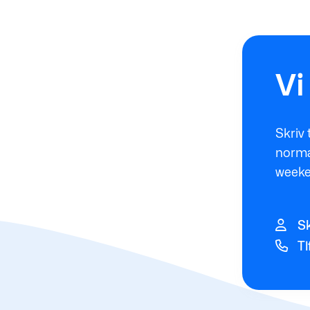
Vi
Skriv 
normal
weeke
Sk
Tl