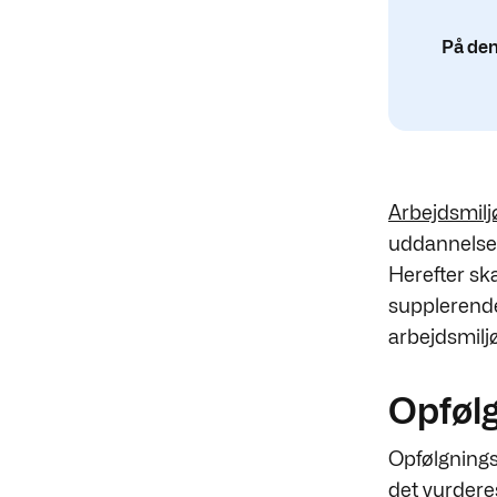
På den
Arbejdsmil
uddannelse s
Herefter sk
supplerende 
arbejdsmilj
Opfølg
Opfølgnings
det vurdere