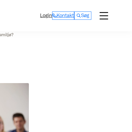
Login
Kontakt
Søg
smiljø?