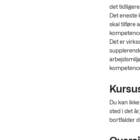
det tidliger
Det eneste k
skal tilfør
kompetence
Det er virk
supplerende
arbejdsmiljø
kompetence
Kursus
Du kan ikke
sted i det å
bortfalder d