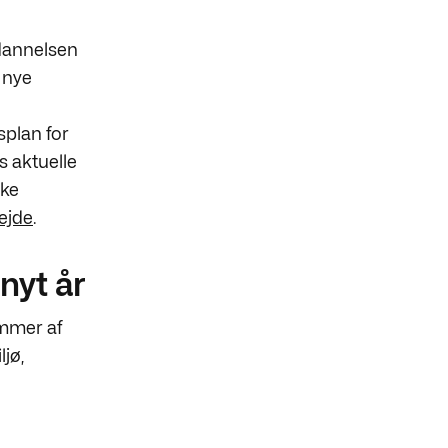
ddannelsen
 nye
plan for
 aktuelle
lke
ejde
.
nyt år
ommer af
ljø,