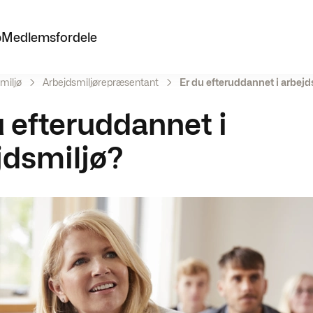
p
Medlemsfordele
miljø
Arbejdsmiljørepræsentant
Er du efteruddannet i arbejd
u efteruddannet i
jdsmiljø?