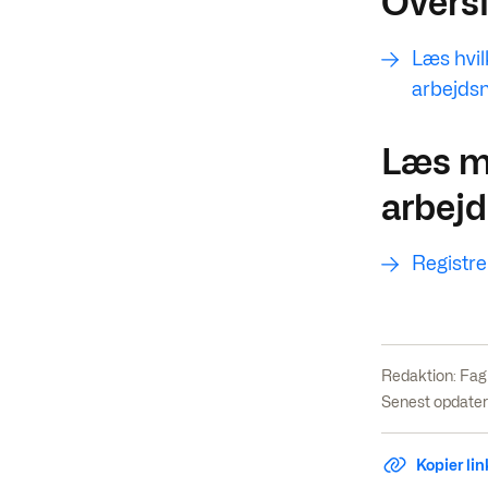
Oversi
Læs hvilk
arbejds
Læs m
arbejd
Registre
Redaktion:
Fag
Senest opdater
Kopier link