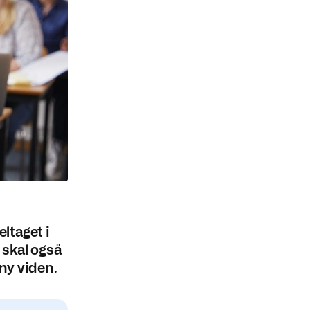
ltaget i
 skal også
ny viden.