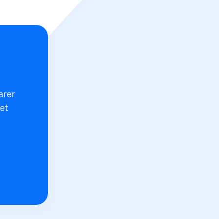
varer
et