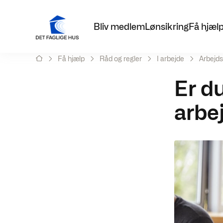
Bliv medlem
Lønsikring
Få hjæl
Få hjælp
Råd og regler
I arbejde
Arbejds
Er d
arbe