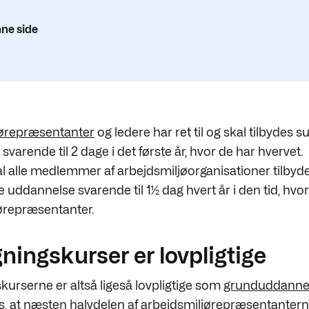
ne side
jørepræsentanter
og ledere har ret til og skal tilbydes 
varende til 2 dage i det første år, hvor de har hvervet.
al alle medlemmer af arbejdsmiljøorganisationer tilbyd
uddannelse svarende til 1½ dag hvert år i den tid, hvor
ørepræsentanter.
ningskurser er lovpligtige
kurserne er altså ligeså lovpligtige som
grunduddanne
s, at næsten halvdelen af arbejdsmiljørepræsentantern