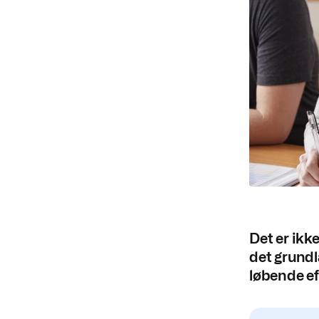
Det er ikk
det grundl
løbende ef