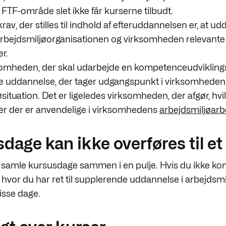
e FTF-område slet ikke får kurserne tilbudt.
rav, der stilles til indhold af efteruddannelsen er, at u
e arbejdsmiljøorganisationen og virksomheden relevante
r.
somheden, der skal udarbejde en kompetenceudviklings
 uddannelse, der tager udgangspunkt i virksomhedens
situation. Det er ligeledes virksomheden, der afgør, hvi
r der er anvendelige i virksomhedens
arbejdsmiljøarb
dage kan ikke overføres til et 
 samle kursusdage sammen i en pulje. Hvis du ikke k
r, hvor du har ret til supplerende uddannelse i arbejdsmi
isse dage.