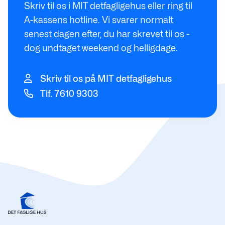
Skriv til os i MIT detfagligehus eller ring til
A-kassens hotline. Vi svarer normalt
senest dagen efter, du har skrevet til os -
dog undtaget weekend og helligdage.
Skriv til os på MIT detfagligehus
Tlf. 7610 9303