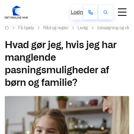
Login
Få hjælp
Råd og regler
Ledig
Jobsøgning og rådi
Hvad gør jeg, hvis jeg har
manglende
pasningsmuligheder af
børn og familie?