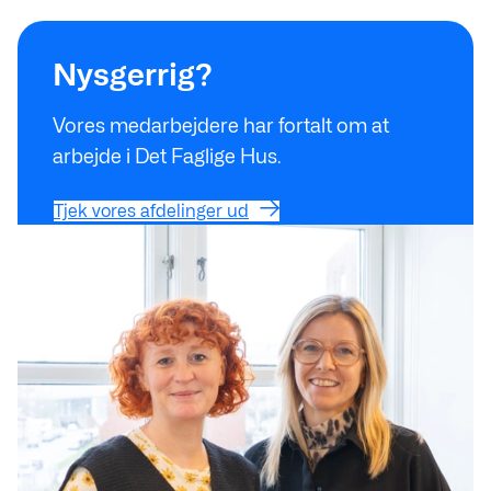
Tjek vores afdelinger ud
Nysgerrig?
Vores medarbejdere har fortalt om at
arbejde i Det Faglige Hus.
Tjek vores afdelinger ud