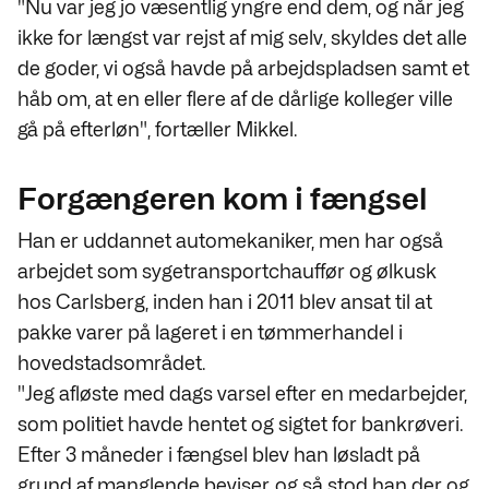
"Nu var jeg jo væsentlig yngre end dem, og når jeg
ikke for længst var rejst af mig selv, skyldes det alle
de goder, vi også havde på arbejdspladsen samt et
håb om, at en eller flere af de dårlige kolleger ville
gå på efterløn", fortæller Mikkel.
Forgængeren kom i fængsel
Han er uddannet automekaniker, men har også
arbejdet som sygetransportchauffør og ølkusk
hos Carlsberg, inden han i 2011 blev ansat til at
pakke varer på lageret i en tømmerhandel i
hovedstadsområdet.
"Jeg afløste med dags varsel efter en medarbejder,
som politiet havde hentet og sigtet for bankrøveri.
Efter 3 måneder i fængsel blev han løsladt på
grund af manglende beviser, og så stod han der og