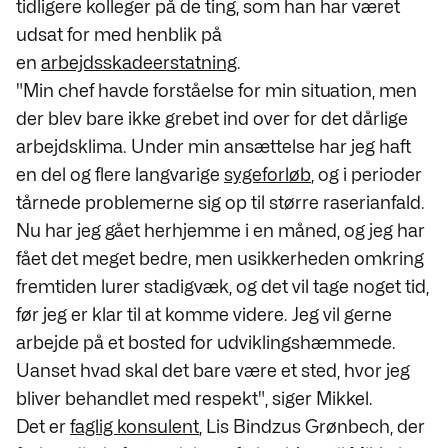
tidligere kolleger på de ting, som han har været
udsat for med henblik på
en
arbejdsskadeerstatning
.
"Min chef havde forståelse for min situation, men
der blev bare ikke grebet ind over for det dårlige
arbejdsklima. Under min ansættelse har jeg haft
en del og flere langvarige
sygeforløb
, og i perioder
tårnede problemerne sig op til større raserianfald.
Nu har jeg gået herhjemme i en måned, og jeg har
fået det meget bedre, men usikkerheden omkring
fremtiden lurer stadigvæk, og det vil tage noget tid,
før jeg er klar til at komme videre. Jeg vil gerne
arbejde på et bosted for udviklingshæmmede.
Uanset hvad skal det bare være et sted, hvor jeg
bliver behandlet med respekt", siger Mikkel.
Det er
faglig konsulent
, Lis Bindzus Grønbech, der