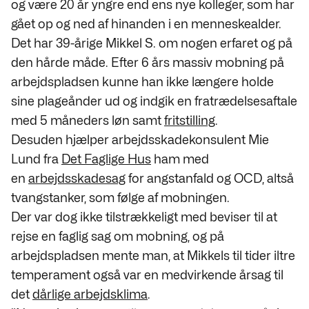
og være 20 år yngre end ens nye kolleger, som har
gået op og ned af hinanden i en menneskealder.
Det har 39-årige Mikkel S. om nogen erfaret og på
den hårde måde. Efter 6 års massiv mobning på
arbejdspladsen kunne han ikke længere holde
sine plageånder ud og indgik en fratrædelsesaftale
med 5 måneders løn samt
fritstilling
.
Desuden hjælper arbejdsskadekonsulent Mie
Lund fra
Det Faglige Hus
ham med
en
arbejdsskadesag
for angstanfald og OCD, altså
tvangstanker, som følge af mobningen.
Der var dog ikke tilstrækkeligt med beviser til at
rejse en faglig sag om mobning, og på
arbejdspladsen mente man, at Mikkels til tider iltre
temperament også var en medvirkende årsag til
det
dårlige arbejdsklima
.