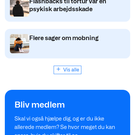
Flashbacks til tortur var en
psykisk arbejdsskade
Flere sager om mobning
Vis alle
Se hvad du sparer
Bliv medlem
Skal vi også hjælpe dig, og er du ikke
allerede medlem? Se hvor meget du kan