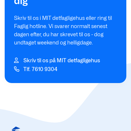
dig
Skriv til os i MIT detfagligehus eller ring til
Faglig hotline. Vi svarer normalt senest
dagen efter, du har skrevet til os - dog
undtaget weekend og helligdage.
Skriv til os på MIT detfagligehus
Tlf. 7610 9304