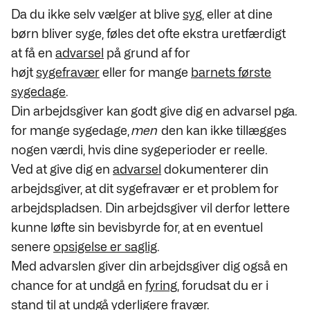
Da du ikke selv vælger at blive
syg
, eller at dine
børn bliver syge, føles det ofte ekstra uretfærdigt
at få en
advarsel
på grund af for
højt
sygefravær
eller for mange
barnets første
sygedage
.
Din arbejdsgiver kan godt give dig en advarsel pga.
for mange sygedage,
men
den kan ikke tillægges
nogen værdi, hvis dine sygeperioder er reelle.
Ved at give dig en
advarsel
dokumenterer din
arbejdsgiver, at dit sygefravær er et problem for
arbejdspladsen. Din arbejdsgiver vil derfor lettere
kunne løfte sin bevisbyrde for, at en eventuel
senere
opsigelse er saglig
.
Med advarslen giver din arbejdsgiver dig også en
chance for at undgå en
fyring
, forudsat du er i
stand til at undgå yderligere
fravær
.