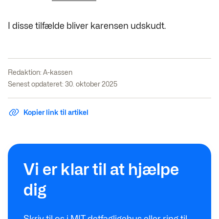
I disse tilfælde bliver
karensen udskudt.
Redaktion:
A-kassen
Senest opdateret: 30. oktober 2025
Kopier link til artikel
Vi er klar til at hjælpe
dig
Skriv til os i MIT detfagligehus eller ring til