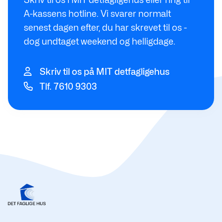
A-kassens hotline. Vi svarer normalt
senest dagen efter, du har skrevet til os -
dog undtaget weekend og helligdage.
Skriv til os på MIT detfagligehus
Tlf. 7610 9303