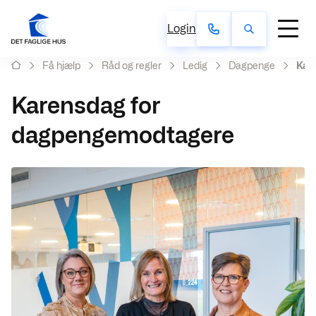
Login
Få hjælp
Råd og regler
Ledig
Dagpenge
Kar
Karensdag for
dagpengemodtagere