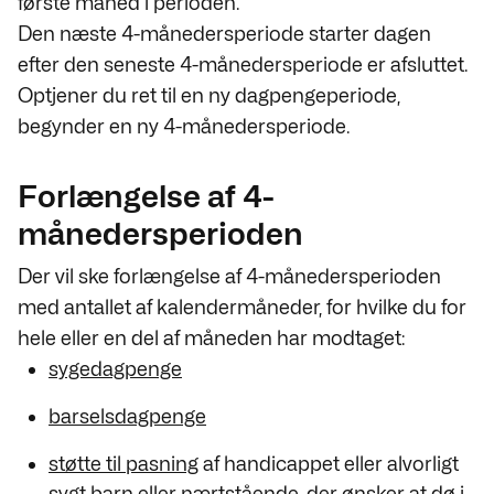
første måned i perioden.
Den næste 4-månedersperiode starter dagen
efter den seneste 4-månedersperiode er afsluttet.
Optjener du ret til en ny dagpengeperiode,
begynder en ny 4-månedersperiode.
Forlængelse af 4-
månedersperioden
Der vil ske forlængelse af 4-månedersperioden
med antallet af kalendermåneder, for hvilke du for
hele eller en del af måneden har modtaget:
sygedagpenge
barselsdagpenge
støtte til pasning
af handicappet eller alvorligt
sygt barn eller nærtstående, der ønsker at dø i