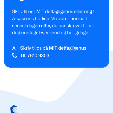
Skriv til os i MIT detfagligehus eller ring til
A-kassens hotline. Vi svarer normalt
senest dagen efter, du har skrevet til os -
dog undtaget weekend og helligdage.
Skriv til os på MIT detfagligehus
Tlf. 7610 9303