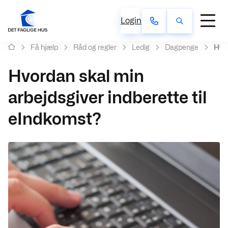
Login
Få hjælp
Råd og regler
Ledig
Dagpenge
Hvor
Hvordan skal min
arbejdsgiver indberette til
eIndkomst?