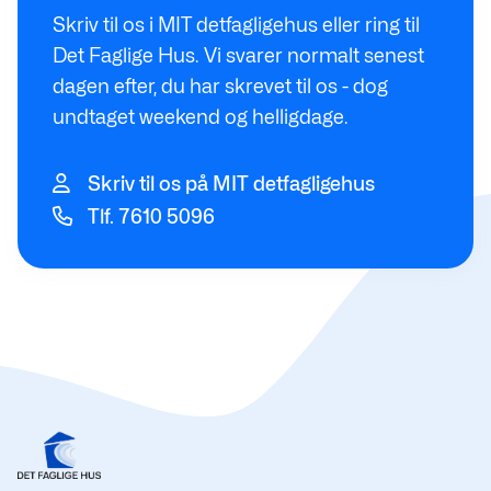
Skriv til os i MIT detfagligehus eller ring til
Det Faglige Hus. Vi svarer normalt senest
dagen efter, du har skrevet til os - dog
undtaget weekend og helligdage.
Skriv til os på MIT detfagligehus
Tlf. 7610 5096