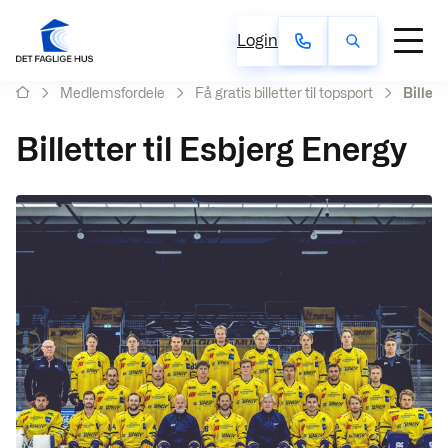
Login
Medlemsfordele
Få gratis billetter til topsport
Billett
Billetter til Esbjerg Energy