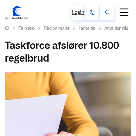
Login
Få hjælp
Råd og regler
I arbejde
Arbejdsmiljø
Taskforce afslører 10.800
regelbrud