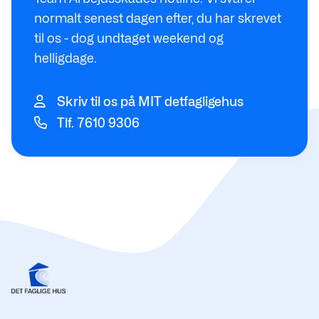
normalt senest dagen efter, du har skrevet
til os - dog undtaget weekend og
helligdage.
Skriv til os på MIT detfagligehus
Tlf. 7610 9306