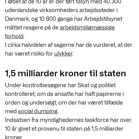
I løbet af de 10 år er der ført tilsyn med 40.300
udenlandske virksomheders arbejdssteder i
Danmark, og 10.800 gange har Arbejdstilsynet
måttet reagere på de
arbejdsmiljømæssige
forhold
.
I cirka halvdelen af sagerne har de vurderet, at der
har været risiko for
ulykker
.
1,5 milliarder kroner til staten
Under kontrolbesøgene har Skat og politiet
kontrolleret, om de ansatte har haft papirerne i
orden og undersøgt, om der har været tilfælde
med
social dumping
.
Indsatsen fra myndighedernes taskforce har over
10 år givet et provenu til staten på 1,5 milliarder
kroner.