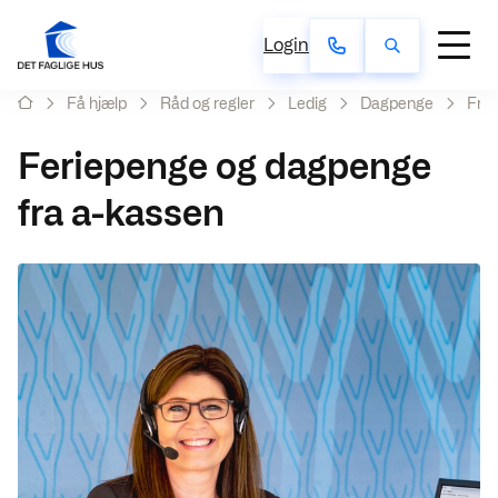
Login
Få hjælp
Råd og regler
Ledig
Dagpenge
Frad
Feriepenge og dagpenge
fra a-kassen