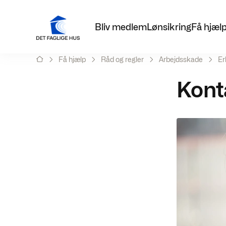
Bliv medlem
Lønsikring
Få hjæl
Få hjælp
Råd og regler
Arbejdsskade
E
Kont