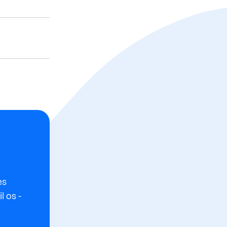
es
l os -