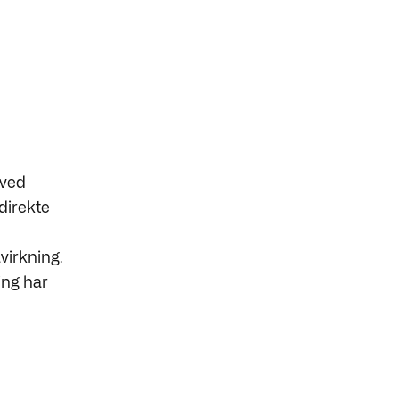
 ved
 direkte
virkning.
ing har