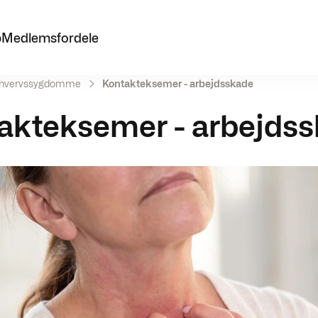
p
Medlemsfordele
rhvervssygdomme
Kontakteksemer - arbejdsskade
akteksemer - arbejds