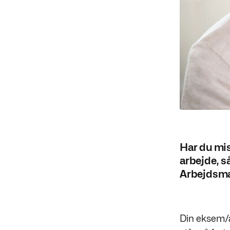
Har du mist
arbejde, s
Arbejdsma
Din eksem/a