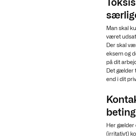
Toksis
særlig
Man skal kun
været udsat 
Der skal v
eksem og de
på dit arbej
Det gælder t
end i dit priv
Kontak
beting
Her gælder 
(irritativt)