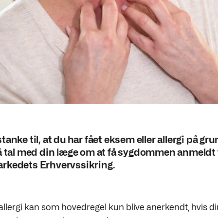
anke til, at du har fået eksem eller allergi på gru
å tal med din læge om at få sygdommen anmeldt t
rkedets Erhvervssikring.
llergi kan som hovedregel kun blive anerkendt, hvis 