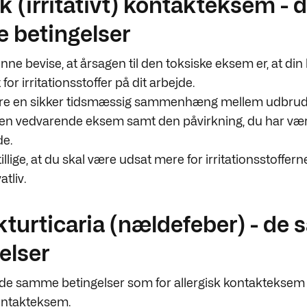
k (irritativt) kontakteksem - 
e betingelser
ne bevise, at årsagen til den toksiske eksem er, at din
for irritationsstoffer på dit arbejde.
ære en sikker tidsmæssig sammenhæng mellem udbrudd
n vedvarende eksem samt den påvirkning, du har vær
de.
illige, at du skal være udsat mere for irritationsstoffern
atliv.
turticaria (nældefeber) - de 
elser
de samme betingelser som for allergisk kontakteksem 
 kontakteksem.