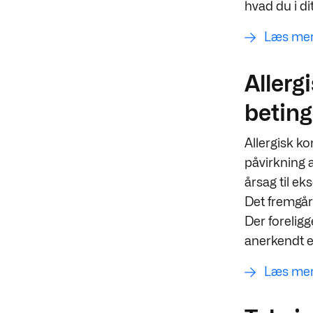
hvad du i dit
Læs mer
Allerg
beting
Allergisk k
påvirkning a
årsag til e
Det fremgår
Der forelig
anerkendt e
Læs mer