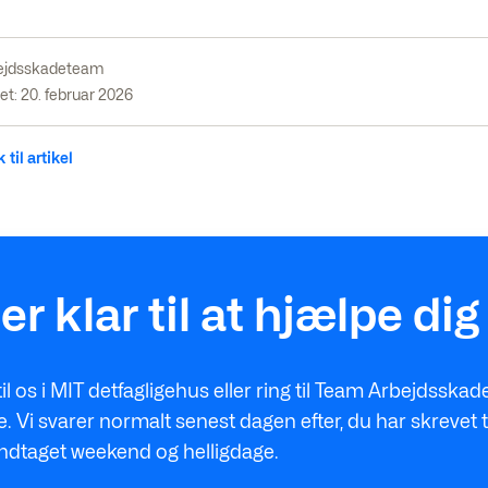
ejdsskadeteam
t: 20. februar 2026
 til artikel
 er klar til at hjælpe dig
til os i MIT detfagligehus eller ring til Team Arbejdsskad
e. Vi svarer normalt senest dagen efter, du har skrevet ti
ndtaget weekend og helligdage.