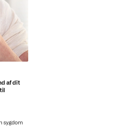
nd af dit
il
din sygdom