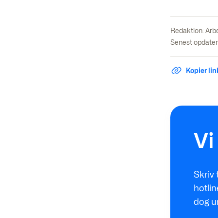
Redaktion:
Arb
Senest opdatere
Kopier link
Vi
Skriv 
hotlin
dog u