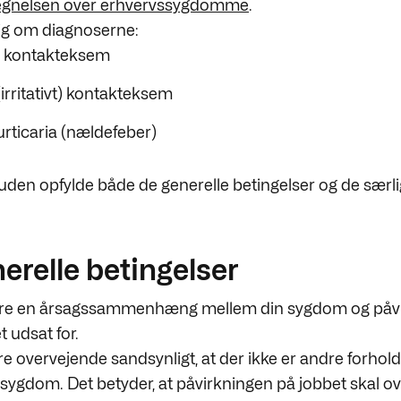
tegnelsen over erhvervssygdomme
.
sig om diagnoserne:
sk kontakteksem
(irritativt) kontakteksem
rticaria (nældefeber)
uden opfylde både de generelle betingelser og de særl
erelle betingelser
ære en årsagssammenhæng mellem din sygdom og påvi
 udsat for.
e overvejende sandsynligt, at der ikke er andre forhold,
n sygdom. Det betyder, at påvirkningen på jobbet skal ov