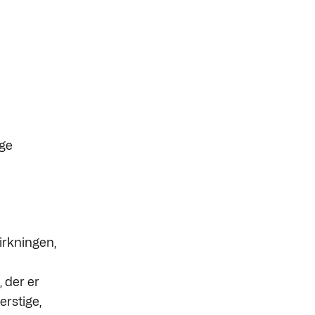
ige
rkningen,
 der er
erstige,