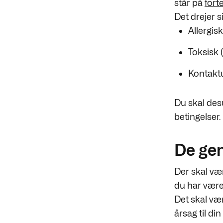
står på
for
Det drejer 
Allergi
Toksisk 
Kontaktu
Du skal des
betingelser.
De gen
Der skal v
du har været
Det skal vær
årsag til di