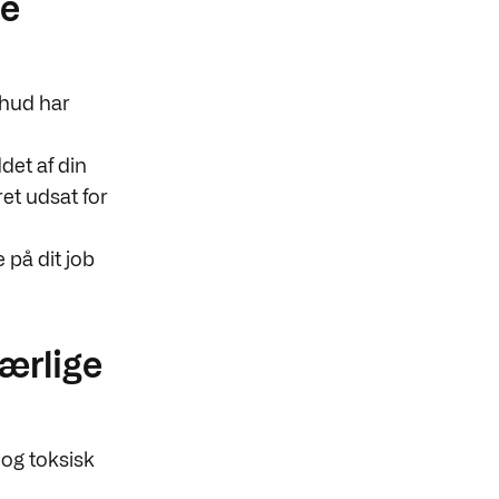
de
 hud har
et af din
et udsat for
e på dit job
særlige
og toksisk