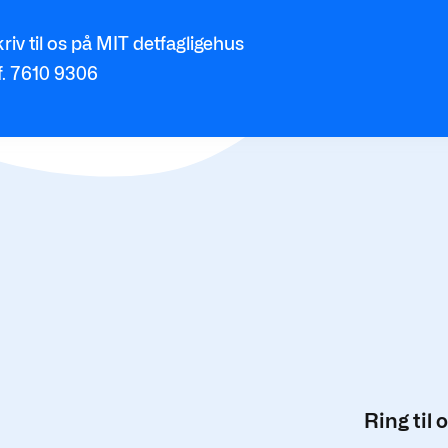
riv til os på MIT detfagligehus
f. 7610 9306
Ring til 