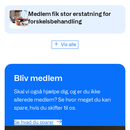
Medlem fik stor erstatning for
forskelsbehandling
Vis alle
Se hvad du sparer
Bliv medlem
Skal vi også hjælpe dig, og er du ikke
allerede medlem? Se hvor meget du kan
spare, hvis du skifter til os.
Se hvad du sparer