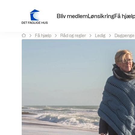
Bliv medlem
Lønsikring
Få hjæl
Få hjælp
Råd og regler
Ledig
Dagpenge