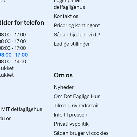
577
Login på MIT
detfagligehus
Kontakt os
ider for telefon
Priser og kontingent
08:00 -
17:00
Sådan hjælper vi dig
08:00 -
17:00
Ledige stillinger
08:00 -
17:00
08:00 -
17:00
08:00 -
14:00
Lukket
Om os
Lukket
Nyheder
Om Det Faglige Hus
Tilmeld nyhedsmail
 i MIT detfagligehus
Info til pressen
du os
Privatlivspolitik
Sådan bruger vi cookies