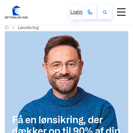
Login
Lønsikring
Få en lønsikring, der
dækker op til 90% af din