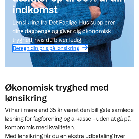
indkomst
Lønsikring fra Det Faglige Hus supplerer
dine dagpenge og giver dig økonomisk
tryghed, hvis du bliver ledig.
Beregn din pris på lønsikring
Økonomisk tryghed med
lønsikring
Vi har i mere end 35 år været den billigste samlede
løsning for fagforening og a-kasse – uden at gå på
kompromis med kvaliteten.
Med lønsikring får du en ekstra udbetaling hver