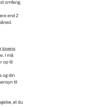
ist omfang,
ere end 2
måned.
r lovens
v. I må
 op til
s og din
ensyn til
ngelse, at du