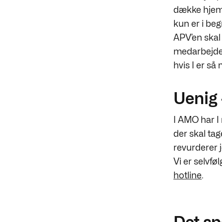
dække hjem
kun er i be
APV’en skal
medarbejd
hvis I er så
Uenig 
I AMO har I 
der skal tag
revurderer 
Vi er selvfø
hotline
.