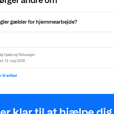
ørger andre om
egler gælder for hjemmearbejde?
lig hjælp og Retssager
t: 13. maj 2026
 til artikel
 er klar til at hjælpe dig