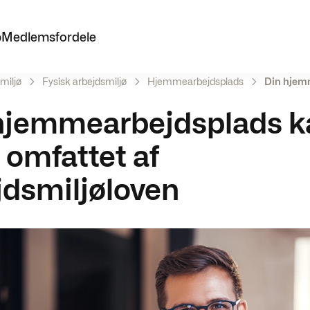
p
Medlemsfordele
miljø
Fysisk arbejdsmiljø
Hjemmearbejdsplads
Din hjemm
hjemmearbejdsplads k
 omfattet af
jdsmiljøloven