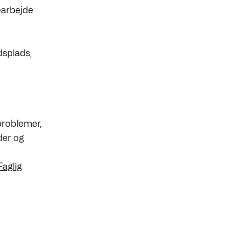
earbejde
dsplads,
 problemer,
der og
Faglig