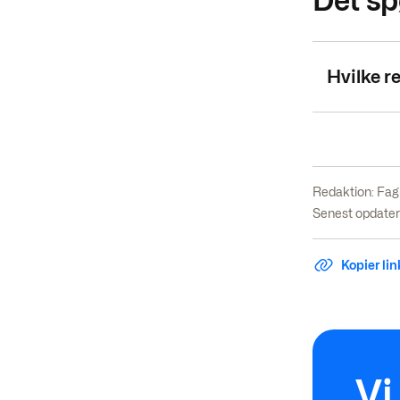
Det sp
Hvilke r
Redaktion:
Fag
Senest opdatere
Kopier link
Vi