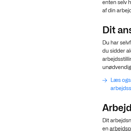
enten selv h
af din arbej
Dit an
Du har selvf
du sidder al
arbejdsstill
unødvendig
Læs ogs
arbejds
Arbej
Dit arbejdsm
en
arbejdsp