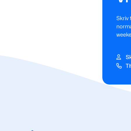
Skriv 
normal
weeke
Sk
Tl