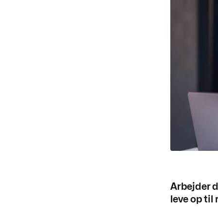
Arbejder 
leve op til