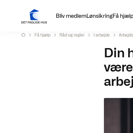
Bliv medlem
Lønsikring
Få hjæl
Få hjælp
Råd og regler
I arbejde
Arbejds
Din 
være
arbe