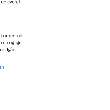
t udleveret
 i orden, når
 de rigtige
u undgår
en