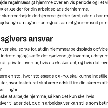
ejde regelmæssigt hjemme over en vis periode og i et v
regler gælder for din arbejdsplads derhjemme.
r skærmarbejde derhjemme gælder først, når du har m
jdsdage om ugen – beregnet som et gennemsnit pr. 
sgivers ansvar
iver skal sørge for, at din
hjemmearbejdsplads opfylde
indretning og skaffe det nødvendige inventar, udstyr m
dit private inventar, hvis du ønsker det, og hvis det lever
r.
ære en stol, hvor stolesæde og -ryg skal kunne indstille
r, hvor tastaturet skal være adskilt fra din skærm af h
tillinger.
nske at arbejde hjemme, så kan det kun ske, hvis
ver tillader det, og din arbejdsgiver kan stille som beti