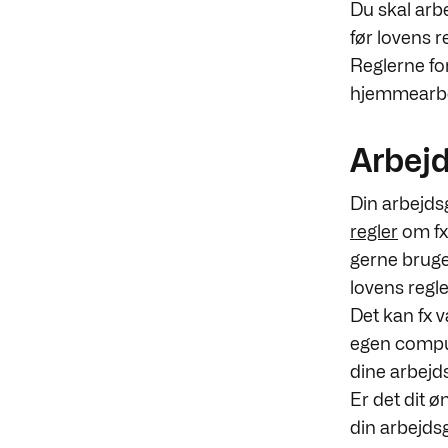
Du skal arb
før lovens 
Reglerne fo
hjemmearbe
Arbejd
Din arbejdsg
regler
om fx 
gerne bruge 
lovens regle
Det kan fx v
egen compute
dine arbejdss
Er det dit ø
din
arbejdsgi