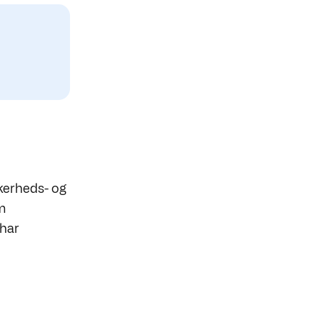
kkerheds- og
m
 har