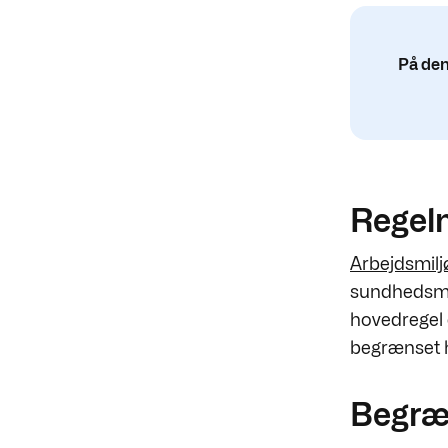
På den
Regel
Arbejdsmilj
sundhedsmæs
hovedregel
begrænset 
Begræ