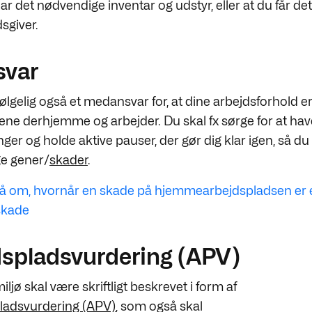
ar det nødvendige inventar og udstyr, eller at du får de
dsgiver.
svar
ølgelig også et medansvar for, at dine arbejdsforhold er
ene derhjemme og arbejder. Du skal fx sørge for at have
inger og holde aktive pauser, der gør dig klar igen, så d
e gener/
skader
.
å om, hvornår en skade på hjemmearbejdspladsen er 
skade
dspladsvurdering (APV)
iljø skal være skriftligt beskrevet i form af
ladsvurdering (APV)
, som også skal