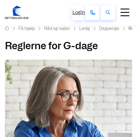
Login
Få hjælp
Råd og regler
Ledig
Dagpenge
Regl
Reglerne for G-dage