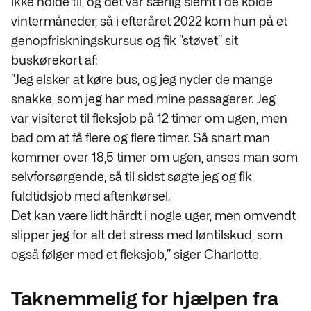
ikke holde til, og det var særlig slemt i de kolde
vintermåneder, så i efteråret 2022 kom hun på et
genopfriskningskursus og fik ”støvet” sit
buskørekort af:
”Jeg elsker at køre bus, og jeg nyder de mange
snakke, som jeg har med mine passagerer. Jeg
var
visiteret til fleksjob
på 12 timer om ugen, men
bad om at få flere og flere timer. Så snart man
kommer over 18,5 timer om ugen, anses man som
selvforsørgende, så til sidst søgte jeg og fik
fuldtidsjob med aftenkørsel.
Det kan være lidt hårdt i nogle uger, men omvendt
slipper jeg for alt det stress med løntilskud, som
også følger med et fleksjob,” siger Charlotte.
Taknemmelig for hjælpen fra