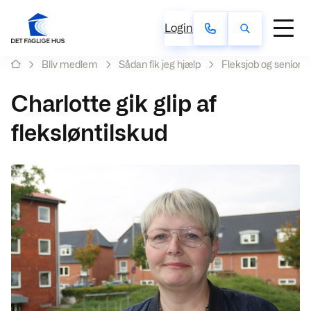
Login
Bliv medlem
Sådan fik jeg hjælp
Fleksjob og seniorp
Charlotte gik glip af
fleksløntilskud