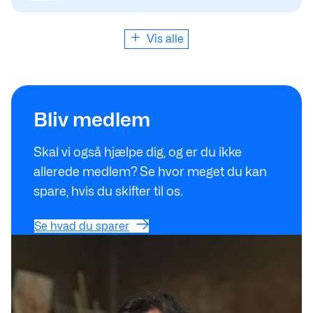
Vis alle
Se hvad du sparer
Bliv medlem
Skal vi også hjælpe dig, og er du ikke
allerede medlem? Se hvor meget du kan
spare, hvis du skifter til os.
Se hvad du sparer