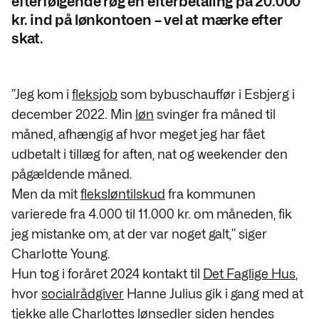
efterfølgende røg en efterbetaling på 20.000
kr. ind på lønkontoen – vel at mærke efter
skat.
”Jeg kom i
fleksjob
som bybuschauffør i Esbjerg i
december 2022. Min
løn
svinger fra måned til
måned, afhængig af hvor meget jeg har fået
udbetalt i tillæg for aften, nat og weekender den
pågældende måned.
Men da mit
fleksløntilskud
fra kommunen
varierede fra 4.000 til 11.000 kr. om måneden, fik
jeg mistanke om, at der var noget galt,” siger
Charlotte Young.
Hun tog i foråret 2024 kontakt til
Det Faglige Hus
,
hvor
socialrådgiver
Hanne Julius gik i gang med at
tjekke alle Charlottes lønsedler siden hendes