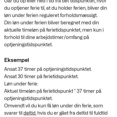
Går du op eller ned i tid fra det tidspunktet, hvor
du optjener ferie til, at du holder ferien, bliver din
løn under ferien reguleret forholdsmæssigt.
Din
løn under ferien bliver beregnet med din
aktuelle timeløn på ferietidspunktet, men kun i
forhold til dine arbejdstimer/omfang på
optjeningstidspunktet.
Eksempel
Ansat 37 timer på optjeningstidspunktet.
Ansat 30 timer på ferietidspunktet.
Løn under ferie:
Aktuel timeløn på ferietidspunkt * 37 timer på
optjeningstidspunktet.
Omvendt vil du kun få løn under din ferie, som
svarer til
deltid
, hvis du er gået fra deltid til fuldtid