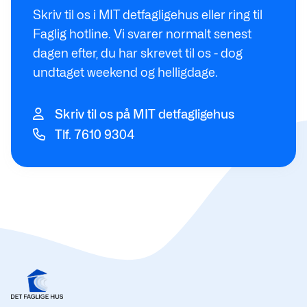
Skriv til os i MIT detfagligehus eller ring til
Faglig hotline. Vi svarer normalt senest
dagen efter, du har skrevet til os - dog
undtaget weekend og helligdage.
Skriv til os på MIT detfagligehus
Tlf. 7610 9304