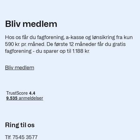
Bliv medlem
Hos os får du fagforening, a-kasse og lønsikring fra kun
590 kr. pr. måned. De første 12 måneder får du gratis
fagforening - du sparer op til 1.188 kr.
Bliv medlem
Ring til os
Tlf. 7545 3577