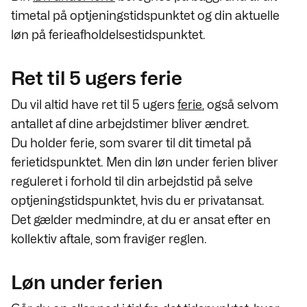
timetal på optjeningstidspunktet og din aktuelle
løn på ferieafholdelsestidspunktet.
Ret til 5 ugers ferie
Du vil altid have ret til 5 ugers
ferie
, også selvom
antallet af dine arbejdstimer bliver ændret.
Du holder ferie, som svarer til dit timetal på
ferietidspunktet. Men din løn under ferien bliver
reguleret i forhold til din arbejdstid på selve
optjeningstidspunktet, hvis du er privatansat.
Det gælder medmindre, at du er ansat efter en
kollektiv aftale, som fraviger reglen.
Løn under ferien