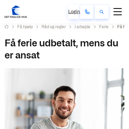
Login
Få hjælp
Råd og regler
I arbejde
Ferie
Få fer
Få ferie udbetalt, mens du
er ansat