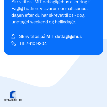
Skriv til os i MIT detfagligehus eller ring til
Faglig hotline. Vi svarer normalt senest
dagen efter, du har skrevet til os - dog
undtaget weekend og helligdage.
Skriv til os på MIT detfagligehus
Tlf. 7610 9304