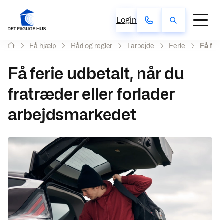
Login
Få hjælp
Råd og regler
I arbejde
Ferie
Få fer
Få ferie udbetalt, når du
fratræder eller forlader
arbejdsmarkedet