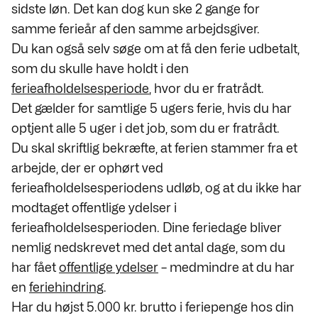
sidste løn. Det kan dog kun ske 2 gange for
samme ferieår af den samme arbejdsgiver.
Du kan også selv søge om at få den ferie udbetalt,
som du skulle have holdt i den
ferieafholdelsesperiode
, hvor du er fratrådt.
Det gælder for samtlige 5 ugers ferie, hvis du har
optjent alle 5 uger i det job, som du er fratrådt.
Du skal skriftlig bekræfte, at ferien stammer fra et
arbejde, der er ophørt ved
ferieafholdelsesperiodens udløb, og at du ikke har
modtaget offentlige ydelser i
ferieafholdelsesperioden. Dine feriedage bliver
nemlig nedskrevet med det antal dage, som du
har fået
offentlige ydelser
– medmindre at du har
en
feriehindring
.
Har du højst 5.000 kr. brutto i feriepenge hos din