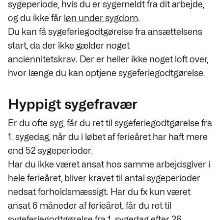
sygeperiode
, hvis du er sygemeldt fra dit arbejde,
og du ikke får
løn under sygdom
.
Du kan få sygeferiegodtgørelse fra ansættelsens
start, da der ikke gælder noget
anciennitetskrav. Der er heller ikke noget loft over,
hvor længe du kan optjene sygeferiegodtgørelse.
Hyppigt sygefravær
Er du ofte syg, får du ret til sygeferiegodtgørelse fra
1. sygedag, når du i løbet af ferieåret har haft mere
end 52 sygeperioder.
Har du ikke været ansat hos samme arbejdsgiver i
hele ferieåret, bliver kravet til antal sygeperioder
nedsat forholdsmæssigt. Har du fx kun været
ansat 6 måneder af ferieåret, får du ret til
sygeferiegodtgørelse fra 1. sygedag efter 26