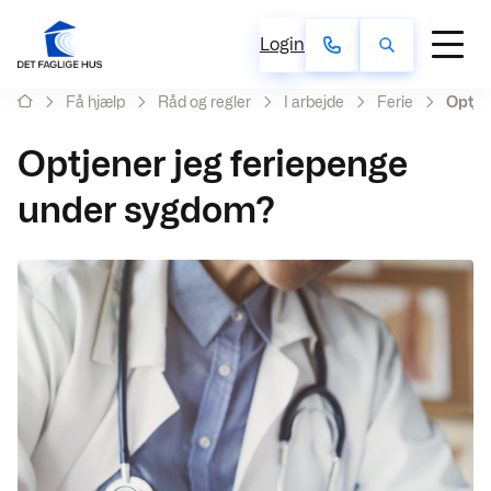
Login
Få hjælp
Råd og regler
I arbejde
Ferie
Optje
Optjener jeg feriepenge
under sygdom?