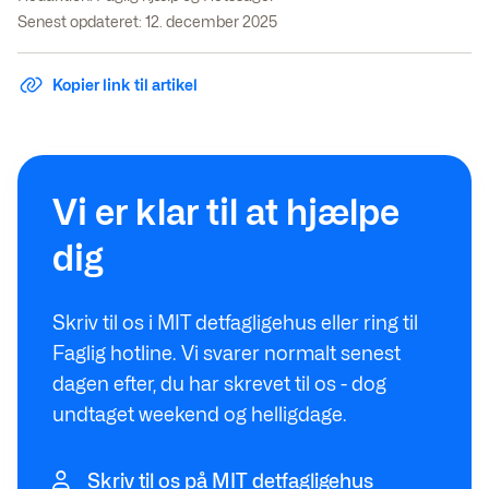
Senest opdateret: 12. december 2025
Kopier link til artikel
Vi er klar til at hjælpe
dig
Skriv til os i MIT detfagligehus eller ring til
Faglig hotline. Vi svarer normalt senest
dagen efter, du har skrevet til os - dog
undtaget weekend og helligdage.
Skriv til os på MIT detfagligehus