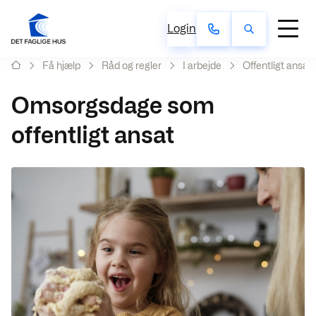
Login
Få hjælp
Råd og regler
I arbejde
Offentligt ansat
Omsorgsdage som
offentligt ansat