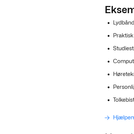
Eksemp
Lydbån
Praktis
Studiest
Compute
Høretek
Personli
Tolkebis
Hjælpemi