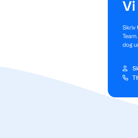
Vi
Skriv 
Team. 
dog u
Sk
Tl