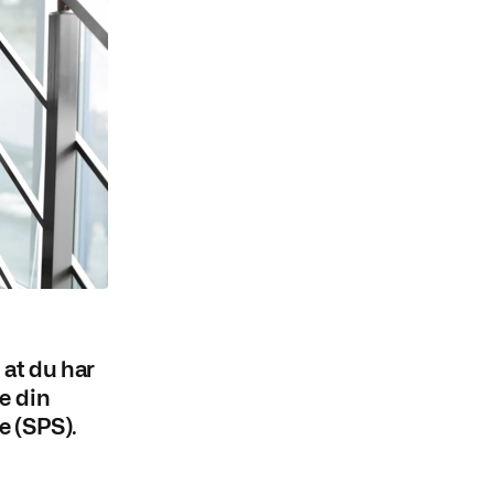
 at du har
e din
e (SPS).