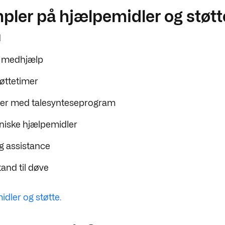
ler på hjælpemidler og støtt
d
k medhjælp
øttetimer
r med talesynteseprogram
niske hjælpemidler
g assistance
tand til døve
dler og støtte.