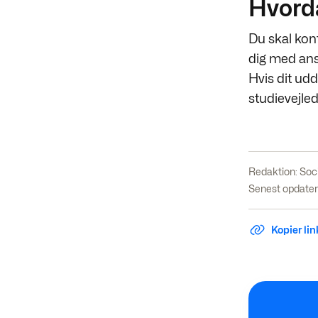
Hvord
Du skal kon
dig med an
Hvis dit ud
studievejle
Redaktion:
Soc
Senest opdatere
Kopier link