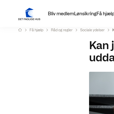
Bliv medlem
Lønsikring
Få hjæl
Få hjælp
Råd og regler
Sociale ydelser
K
Kan j
udda