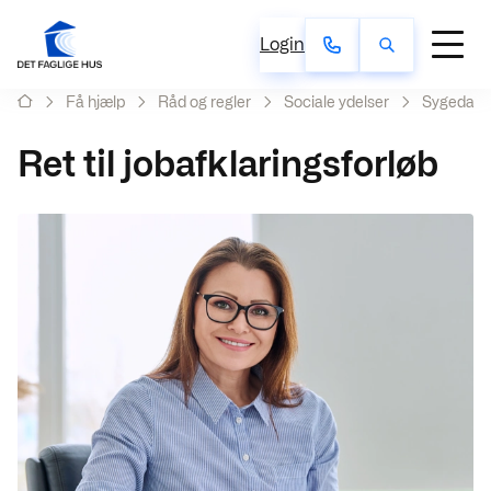
Login
Få hjælp
Råd og regler
Sociale ydelser
Sygedag
Ret til jobafklaringsforløb