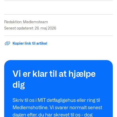
Redaktion:
Medlemsteam
Senest opdateret: 26. maj 2026
Kopier link til artikel
Vi er klar til at hjælpe
dig
Skriv til os i MIT detfagligehus eller ring til
Medlemshotline. Vi svarer normalt senest
dagen efter, du har skrevet til os - dog