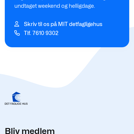
undtaget weekend og helligdage.
Skriv til os på MIT detfagligehus
Tlf. 7610 9302
Bliv medlem