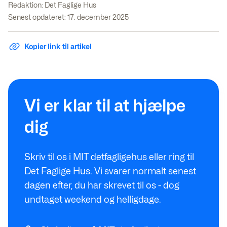
Redaktion:
Det Faglige Hus
Senest opdateret: 17. december 2025
Kopier link til artikel
Vi er klar til at hjælpe
dig
Skriv til os i MIT detfagligehus eller ring til
Det Faglige Hus. Vi svarer normalt senest
dagen efter, du har skrevet til os - dog
undtaget weekend og helligdage.