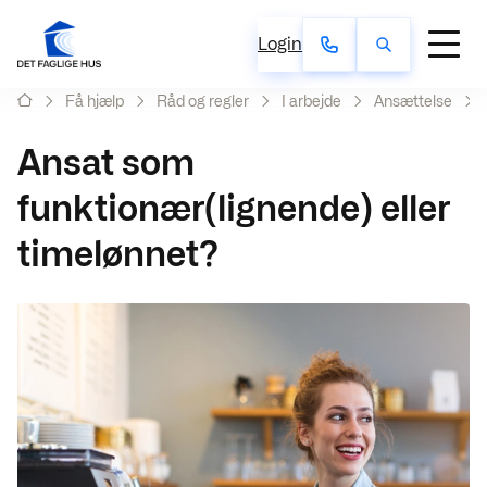
Login
Få hjælp
Råd og regler
I arbejde
Ansættelse
Ansat som
funktionær(lignende) eller
timelønnet?