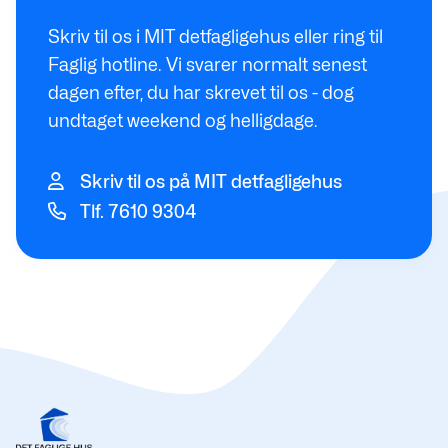
Skriv til os i MIT detfagligehus eller ring til
Faglig hotline. Vi svarer normalt senest
dagen efter, du har skrevet til os - dog
undtaget weekend og helligdage.
Skriv til os på MIT detfagligehus
Tlf. 7610 9304