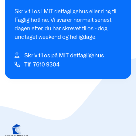
Skriv til os i MIT detfagligehus eller ring til
Faglig hotline. Vi svarer normalt senest
dagen efter, du har skrevet til os - dog
undtaget weekend og helligdage.
Skriv til os på MIT detfagligehus
Tlf. 7610 9304