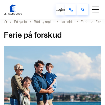
Login
Få hjælp
Råd og regler
I arbejde
Ferie
Ferie 
Ferie på forskud