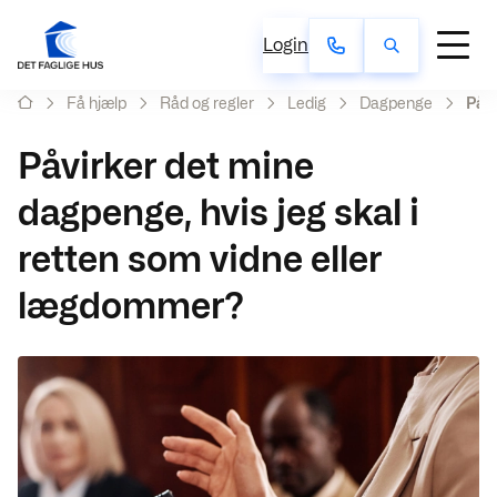
Login
Få hjælp
Råd og regler
Ledig
Dagpenge
Påvi
Påvirker det mine
dagpenge, hvis jeg skal i
retten som vidne eller
lægdommer?